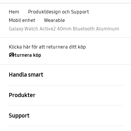
Hem
Produktdesign och Support
Mobil enhet
Wearable
Galaxy Watch Active2 40mm Bluetooth Aluminum
Klicka här för att returnera ditt köp
Returnera köp
Öppna
Footer Navigation
Handla smart
Öppna
Produkter
Öppna
Support
Öppna