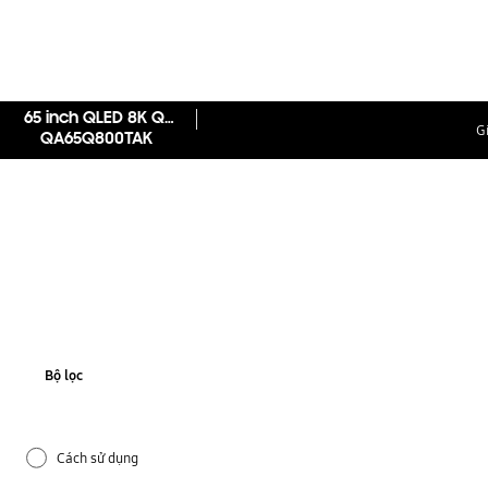
65 inch QLED 8K Q800T
G
QA65Q800TAK
Bộ lọc
Cách sử dụng