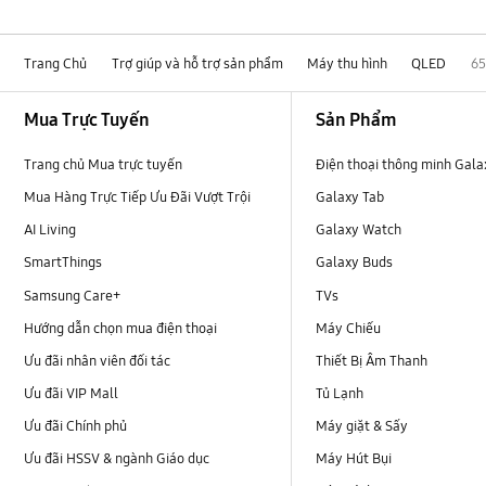
Trang Chủ
Trợ giúp và hỗ trợ sản phẩm
Máy thu hình
QLED
65
Footer Navigation
Mua Trực Tuyến
Sản Phẩm
Trang chủ Mua trực tuyến
Điện thoại thông minh Gala
Mua Hàng Trực Tiếp Ưu Đãi Vượt Trội
Galaxy Tab
AI Living
Galaxy Watch
SmartThings
Galaxy Buds
Samsung Care+
TVs
Hướng dẫn chọn mua điện thoại
Máy Chiếu
Ưu đãi nhân viên đối tác
Thiết Bị Âm Thanh
Ưu đãi VIP Mall
Tủ Lạnh
Ưu đãi Chính phủ
Máy giặt & Sấy
Ưu đãi HSSV & ngành Giáo dục
Máy Hút Bụi