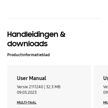
Handleidingen &
downloads
Productinformatieblad
User Manual
U
Versie 2111240 |
32.3 MB
Ve
09.03.2023
09
MULTI-TAAL
MU