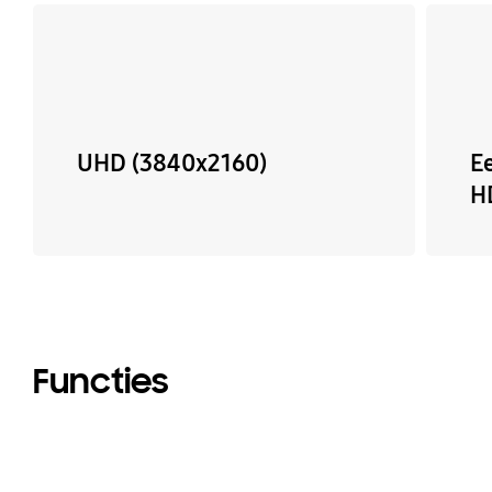
UHD (3840x2160)
E
H
Functies