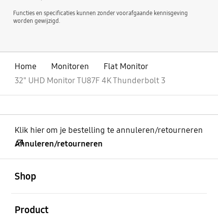
Functies en specificaties kunnen zonder voorafgaande kennisgeving
worden gewijzigd.
Home
Monitoren
Flat Monitor
32" UHD Monitor TU87F 4K Thunderbolt 3
Klik hier om je bestelling te annuleren/retourneren
Annuleren/retourneren
Open
Footer Navigation
Shop
Open
Product