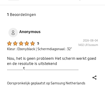
1
Beoordelingen
Anonymous
2026-08-04
Product Ratings :
5
1402 LR bussum
Kleur : Ebonyblack
| Schermdiagonaal : 32"
Nou, het is geen probleem Het scherm werkt goed
en de resolutie is uitstekend
.................؟.........................................................
share
Oorspronkelijk geplaatst op Samsung Netherlands
bazaarvoice Certification Label