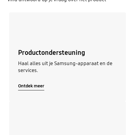
Ontdek meer
Productondersteuning
Haal alles uit je Samsung-apparaat en de
services.
Ontdek meer
Ontdek meer