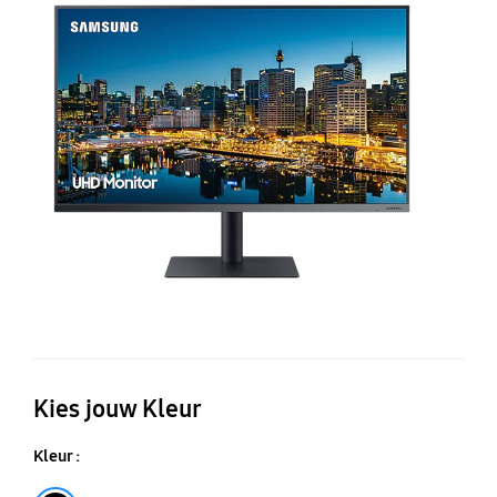
TU
4
Th
3
Kies jouw Kleur
Kleur :
Ebonyblack