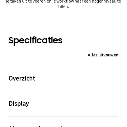
je taken uit te voeren en je workflow naar een hoger niveau te
tillen.
Specificaties
Alles uitvouwen
Overzicht
Resolutie
Aspect Ratio
Display
3,840 x 2,160
16:9
Screen Size (Class)
Flat / Curved
Helderheid (normaal)
Contrast Ratio Static
31.5
Flat