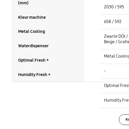
Hoogte / Breedte (mm) :
(mm)
2030 / 595
Kleur machine
Diepte met deur / zonder deur (mm) :
658 / 592
Metal Cooling
Kleur machine :
Zwarte DOI / 
Beige / Grafi
Waterdispenser
Metal Cooling :
Metal Coolin
Optimal Fresh +
Waterdispenser :
-
Humidity Fresh +
Optimal Fresh + :
Optimal Fres
Humidity Fresh + :
Humidity Fre
K