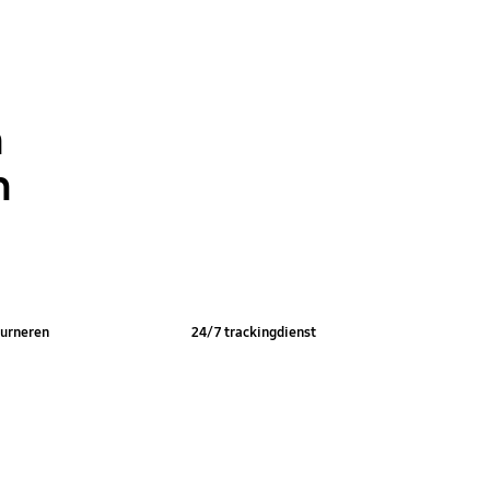
n
n
ourneren
24/7 trackingdienst