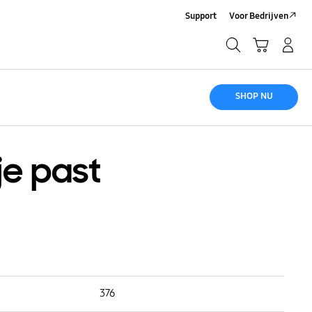
Support
Voor Bedrijven
Zoeken
Winkelwagen
Inloggen/Account maken
Zoeken
SHOP NU
je past
Capaciteit (L) :
376