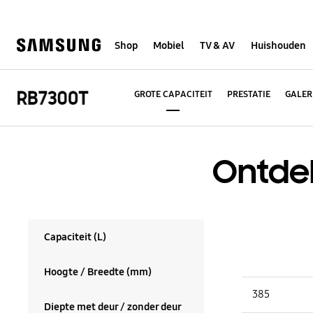
Skip
to
content
Shop
Mobiel
TV & AV
Huishouden
GROTE CAPACITEIT
PRESTATIE
GALER
Ontdek
Capaciteit (L)
Hoogte / Breedte (mm)
Capaciteit (L) :
385
Diepte met deur / zonder deur