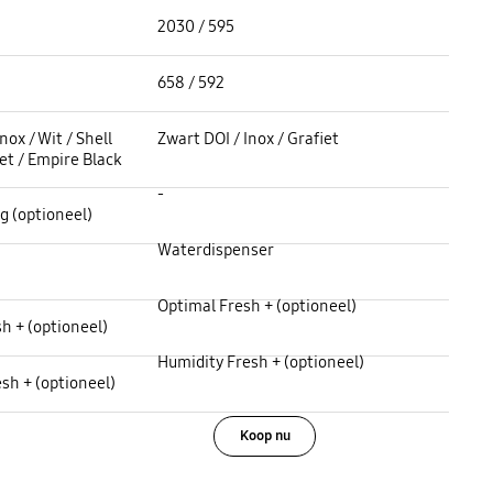
Hoogte / Breedte (mm) :
2030 / 595
Diepte met deur / zonder deur (mm) :
658 / 592
Kleur machine :
nox / Wit / Shell
Zwart DOI / Inox / Grafiet
iet / Empire Black
Metal Cooling :
-
g (optioneel)
Waterdispenser :
Waterdispenser
Optimal Fresh + :
Optimal Fresh + (optioneel)
h + (optioneel)
Humidity Fresh + :
Humidity Fresh + (optioneel)
sh + (optioneel)
Koop nu