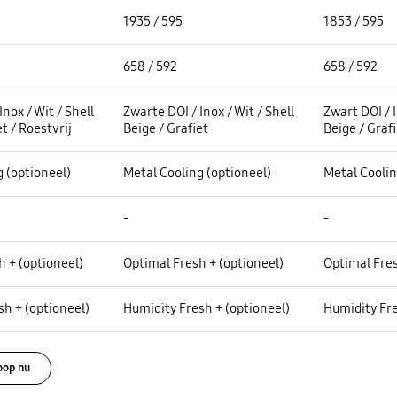
Hoogte / Breedte (mm) :
Hoogte / Breedte (mm) :
1935 / 595
1853 / 595
Diepte met deur / zonder deur (mm) :
Diepte met deur / zonder deur (mm) :
658 / 592
658 / 592
Kleur machine :
Kleur machine :
Inox / Wit / Shell
Zwarte DOI / Inox / Wit / Shell
Zwart DOI / I
et / Roestvrij
Beige / Grafiet
Beige / Graf
Metal Cooling :
Metal Cooling :
g (optioneel)
Metal Cooling (optioneel)
Metal Coolin
Waterdispenser :
Waterdispenser :
-
-
Optimal Fresh + :
Optimal Fresh + :
h + (optioneel)
Optimal Fresh + (optioneel)
Optimal Fres
Humidity Fresh + :
Humidity Fresh + :
sh + (optioneel)
Humidity Fresh + (optioneel)
Humidity Fre
oop nu