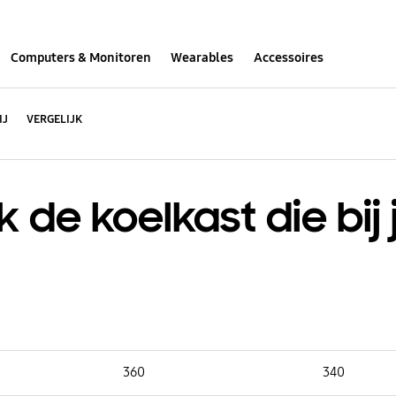
Computers & Monitoren
Wearables
Accessoires
IJ
VERGELIJK
 de koelkast die bij 
Capaciteit (L) :
Capaciteit (L) :
360
340