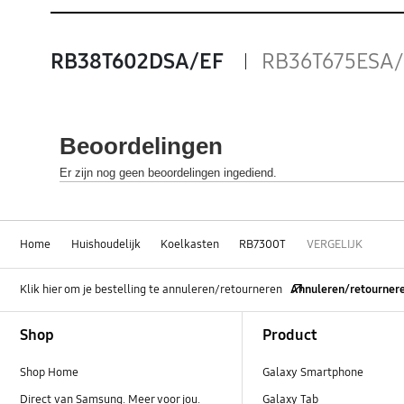
RB38T602DSA/EF
RB36T675ESA/
Home
Huishoudelijk
Koelkasten
RB7300T
VERGELIJK
Klik hier om je bestelling te annuleren/retourneren
Annuleren/retourner
Footer Navigation
Shop
Product
Shop Home
Galaxy Smartphone
Direct van Samsung. Meer voor jou.
Galaxy Tab