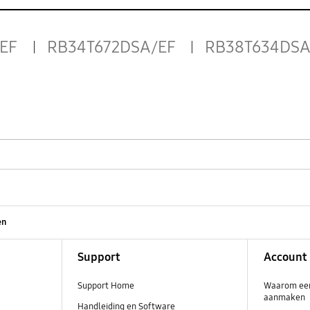
EF
RB34T672DSA/EF
RB38T634DSA
en
Support
Account
Support Home
Waarom ee
aanmaken
Handleiding en Software