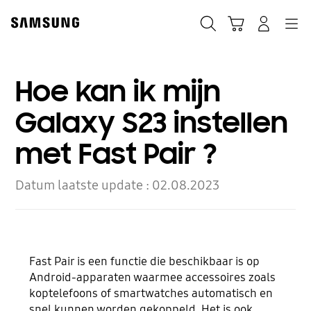
Skip
to
Zoeken
Winkelwagen
Inloggen
Navigation
content
Hoe kan ik mijn
Galaxy S23 instellen
met Fast Pair ?
Datum laatste update :
02.08.2023
Fast Pair is een functie die beschikbaar is op
Android-apparaten waarmee accessoires zoals
koptelefoons of smartwatches automatisch en
snel kunnen worden gekoppeld. Het is ook