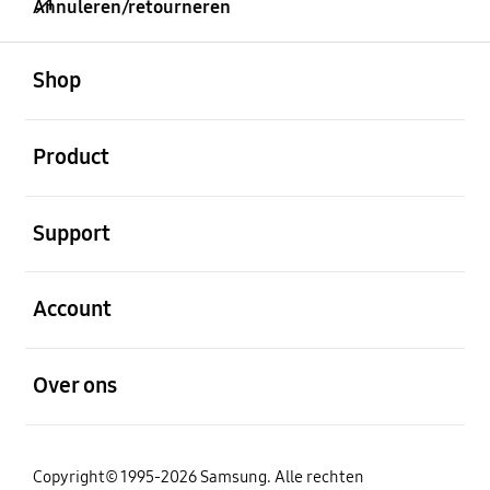
Annuleren/retourneren
Open
Footer Navigation
Shop
Open
Product
Open
Support
Open
Account
Open
Over ons
Copyright© 1995-2026 Samsung. Alle rechten