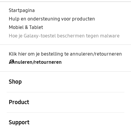
Startpagina
Hulp en ondersteuning voor producten
Mobiel & Tablet
Hoe je Galaxy-toestel beschermen tegen malware
Klik hier om je bestelling te annuleren/retourneren
Annuleren/retourneren
Open
Footer Navigation
Shop
Open
Product
Open
Support