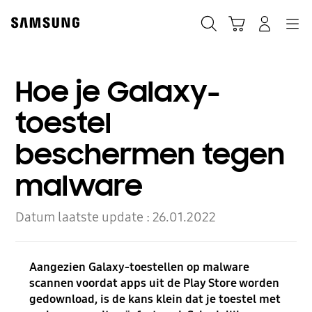
Skip
to
Zoeken
Winkelwagen
Inloggen
Navigation
content
Hoe je Galaxy-
toestel
beschermen tegen
malware
Datum laatste update :
26.01.2022
Aangezien Galaxy-toestellen op malware
scannen voordat apps uit de Play Store worden
gedownload, is de kans klein dat je toestel met