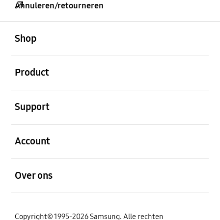
Annuleren/retourneren
Open
Footer Navigation
Shop
Open
Product
Open
Support
Open
Account
Open
Over ons
Copyright© 1995-2026 Samsung. Alle rechten