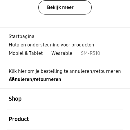
Bekijk meer
Startpagina
Hulp en ondersteuning voor producten
Mobiel & Tablet
Wearable
SM-R510
Klik hier om je bestelling te annuleren/retourneren
Annuleren/retourneren
Open
Footer Navigation
Shop
Open
Product
Open