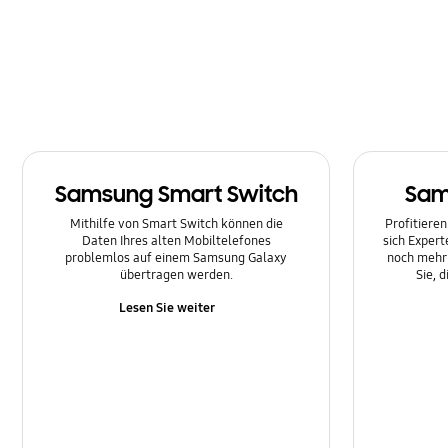
Netzwerk und WLAN
SNS
Samsung Apps
Software-Upgrade
Samsung Smart Switch
Sam
Sperre
Mithilfe von Smart Switch können die
Profitieren
Stromversorgung
Daten Ihres alten Mobiltelefones
sich Expert
problemlos auf einem Samsung Galaxy
noch mehr 
übertragen werden.
Sie, 
Lesen Sie weiter