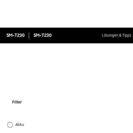
SM-T230
SM-T230
Lösungen & Tipps
Filter
Akku