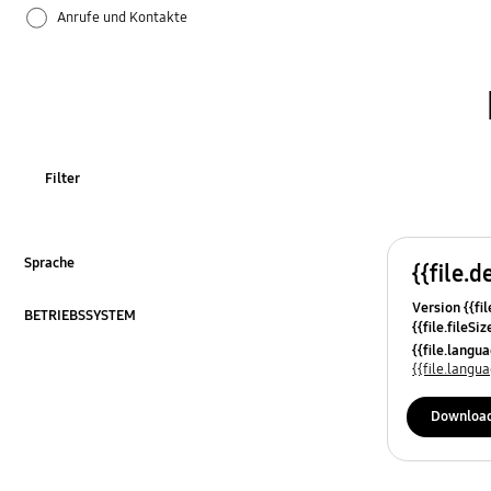
Anrufe und Kontakte
Anwendung
Audio
Backup und Datenwiederherstellung
Filter
Einstellung
Hardware
Sprache
{{file.d
Klicken, um zu erweitern
Version {{fil
Kamera
BETRIEBSSYSTEM
{{file.fileSi
Klicken, um zu erweitern
{{file.osNa
{{file.lang
Kies/Smart Switch PC
{{file.lang
Multimedia
Downloa
Nachricht