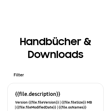
Handbücher &
Downloads
Filter
{{file.description}}
Version {{file.fileVersion}}
{{file.fileSize}} MB
{{file.fileModifiedDate}}
{{file.osNames}}