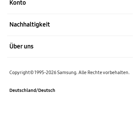
Konto
öffnen
Nachhaltigkeit
öffnen
Über uns
Copyright© 1995-2026 Samsung. Alle Rechte vorbehalten.
Deutschland/Deutsch