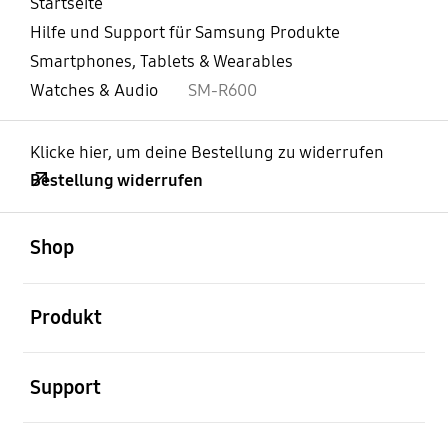
Startseite
Hilfe und Support für Samsung Produkte
Smartphones, Tablets & Wearables
Watches & Audio
SM-R600
Klicke hier, um deine Bestellung zu widerrufen
Bestellung widerrufen
öffnen
Footer Navigation
Shop
öffnen
Produkt
öffnen
Support
öffnen