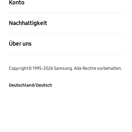
Konto
öffnen
Nachhaltigkeit
öffnen
Über uns
Copyright© 1995-2026 Samsung. Alle Rechte vorbehalten.
Deutschland/Deutsch