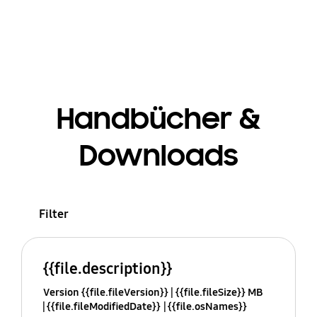
Handbücher &
Downloads
Filter
{{file.description}}
Version {{file.fileVersion}}
{{file.fileSize}} MB
{{file.fileModifiedDate}}
{{file.osNames}}