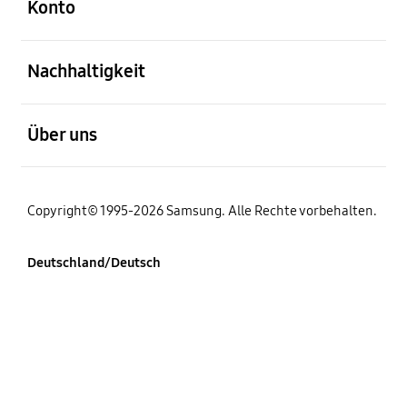
Konto
öffnen
Nachhaltigkeit
öffnen
Über uns
Copyright© 1995-2026 Samsung. Alle Rechte vorbehalten.
Deutschland/Deutsch