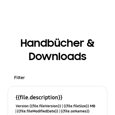
Handbücher &
Downloads
Filter
{{file.description}}
Version {{file.fileVersion}}
{{file.fileSize}} MB
{{file.fileModifiedDate}}
{{file.osNames}}