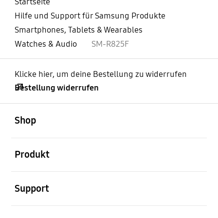
Startseite
Hilfe und Support für Samsung Produkte
Smartphones, Tablets & Wearables
Watches & Audio
SM-R825F
Klicke hier, um deine Bestellung zu widerrufen
Bestellung widerrufen
öffnen
Footer Navigation
Shop
öffnen
Produkt
öffnen
Support
öffnen