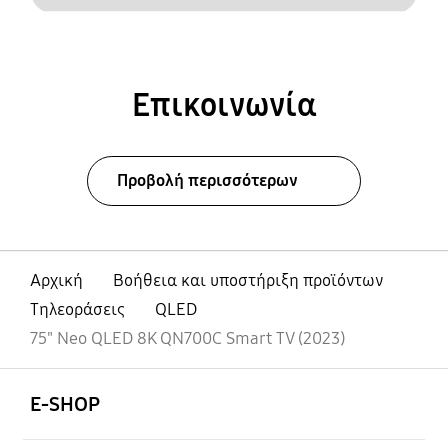
Επικοινωνία
Προβολή περισσότερων
Αρχική
Βοήθεια και υποστήριξη προϊόντων
Τηλεοράσεις
QLED
75" Neo QLED 8K QN700C Smart TV (2023)
Ανοίξτε
Footer Navigation
E-SHOP
Ανοίξτε