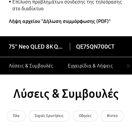
Επίλυση προβλημάτων σύνδεσης της τηλεόρασης
στο διαδίκτυο
Λήψη αρχείου "Δήλωση συμμόρφωσης (PDF)"
75" Neo QLED 8K QN700C Smart TV (2023)
QE75QN700CT
Λύσεις & Συμβουλές
Εγχειρίδια & Λήψεις
In
Λύσεις & Συμβουλές
Όλα
Συχνές Ερωτήσεις
Οδηγίες
Βίντεο