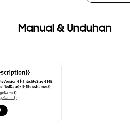
Manual & Unduhan
escription}}
fileVersion}}
{{file.fileSize}} MB
odifiedDate}}
{{file.osNames}}
uageName}}
uageName}}
d