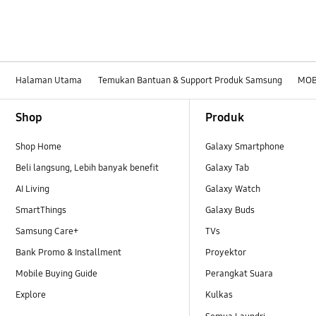
Halaman Utama
Temukan Bantuan & Support Produk Samsung
MOB
Footer Navigation
Shop
Produk
Shop Home
Galaxy Smartphone
Beli langsung, Lebih banyak benefit
Galaxy Tab
AI Living
Galaxy Watch
SmartThings
Galaxy Buds
Samsung Care+
TVs
Bank Promo & Installment
Proyektor
Mobile Buying Guide
Perangkat Suara
Explore
Kulkas