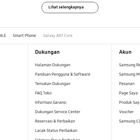
Lihat selengkapnya
ILE
Smart Phone
Galaxy A01 Core
Dukungan
Akun
Halaman Dukungan
Samsung R
Panduan Pengguna & Software
Samsung M
Temukan Dukungan
Pesanan
FAQ Toko
Page Saya
Informasi Garansi
Produk Say
Dukungan Service Center
Voucher
Reservasi & Perbaikan
Samsung Clu
Lacak Status Perbaikan