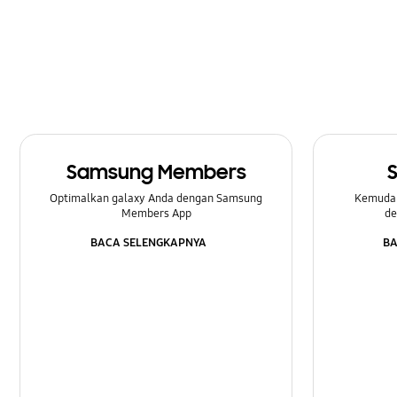
Penguncian
Pengaturan
Peningkatan Perangkat Lunak
Perangkat Keras
Samsung Members
Pesan
Optimalkan galaxy Anda dengan Samsung
Kemuda
SNS
Members App
de
BACA SELENGKAPNYA
BA
Samsung Apps
Samsung Hub