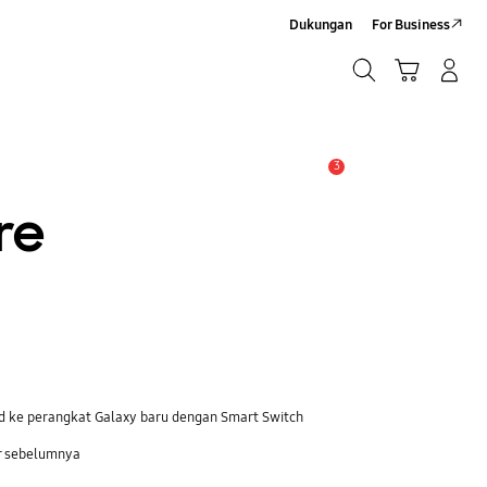
Dukungan
For Business
Cari
Troli
Login/Sign-Up
Cari
3
Pemberitahuan
re
ad ke perangkat Galaxy baru dengan Smart Switch
r sebelumnya