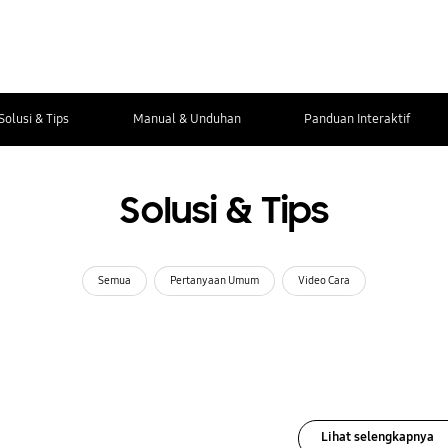
Solusi & Tips
Manual & Unduhan
Panduan Interaktif
Solusi & Tips
Semua
Pertanyaan Umum
Video Cara
Lihat selengkapnya