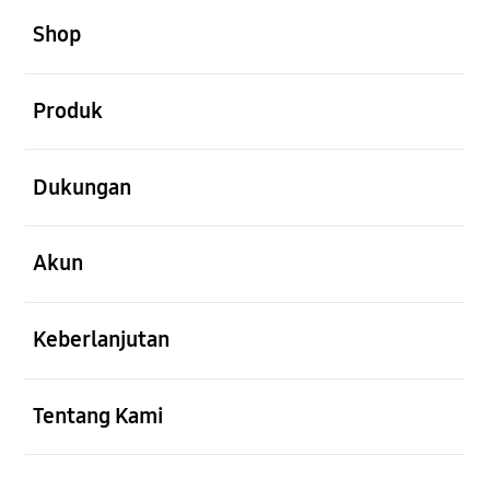
Shop
Buka
Produk
Buka
Dukungan
Buka
Akun
Buka
Keberlanjutan
Buka
Tentang Kami