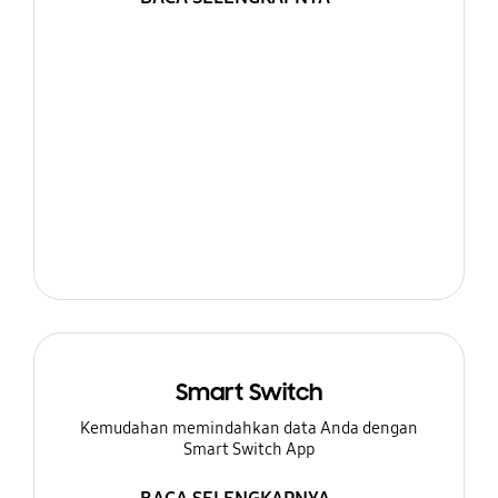
Smart Switch
Kemudahan memindahkan data Anda dengan
Smart Switch App