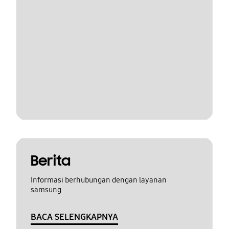
Berita
Informasi berhubungan dengan layanan
samsung
BACA SELENGKAPNYA