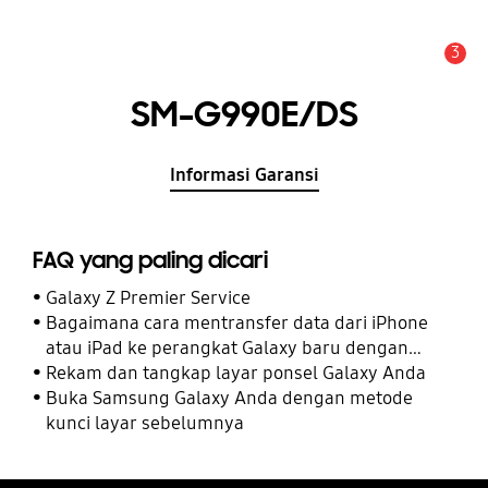
3
Pemberitahuan
SM-G990E/DS
Informasi Garansi
FAQ yang paling dicari
Galaxy Z Premier Service
Bagaimana cara mentransfer data dari iPhone
atau iPad ke perangkat Galaxy baru dengan
Smart Switch
Rekam dan tangkap layar ponsel Galaxy Anda
Buka Samsung Galaxy Anda dengan metode
kunci layar sebelumnya