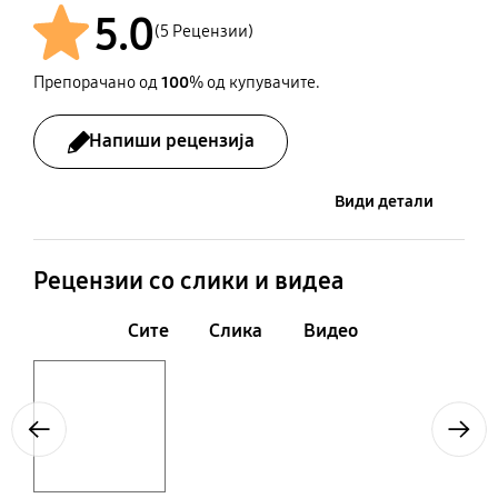
5.0
25W
28W
(5 Рецензии)
Држач за монтажа на
Battery for Remote
Препорачано од
100
% од купувачите.
ѕид
Control
Слободен напон
Energy Star
Да
Да
Да
Да
Напиши рецензија
Види детали
Рецензии со слики и видеа
Сите
Слика
Видео
Layer popup open
Previous
Next