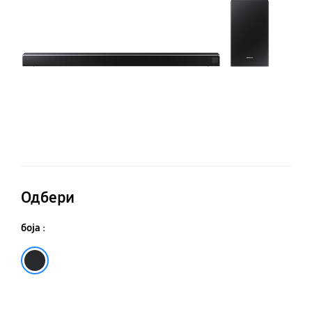
Одбери
боја :
Црна