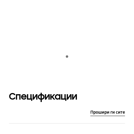
Indicator 1
Спецификации
Прошири ги сите