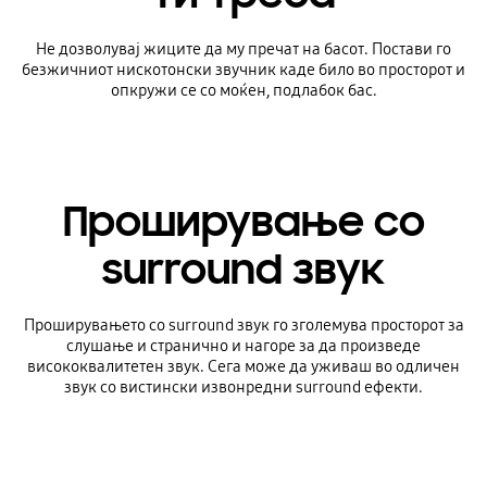
Не дозволувај жиците да му пречат на басот. Постави го
безжичниот нискотонски звучник каде било во просторот и
опкружи се со моќен, подлабок бас.
Проширување со
surround звук
Проширувањето со surround звук го зголемува просторот за
слушање и странично и нагоре за да произведе
висококвалитетен звук. Сега може да уживаш во одличен
звук со вистински извонредни surround ефекти.