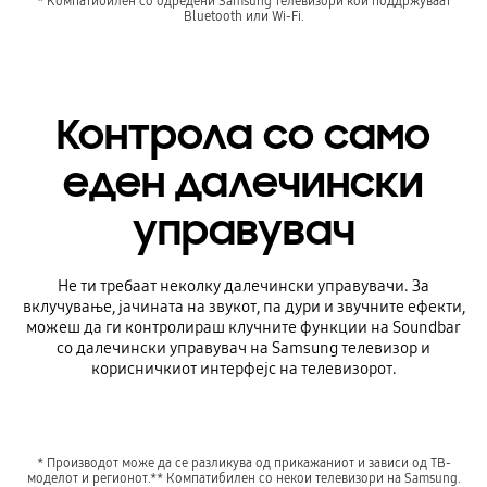
* Компатибилен со одредени Samsung телевизори кои поддржуваат
Bluetooth или Wi-Fi.
Контрола со само
еден далечински
управувач
Не ти требаат неколку далечински управувачи. За
вклучување, јачината на звукот, па дури и звучните ефекти,
можеш да ги контролираш клучните функции на Soundbar
со далечински управувач на Samsung телевизор и
корисничкиот интерфејс на телевизорот.
* Производот може да се разликува од прикажаниот и зависи од ТВ-
моделот и регионот.** Компатибилен со некои телевизори на Samsung.