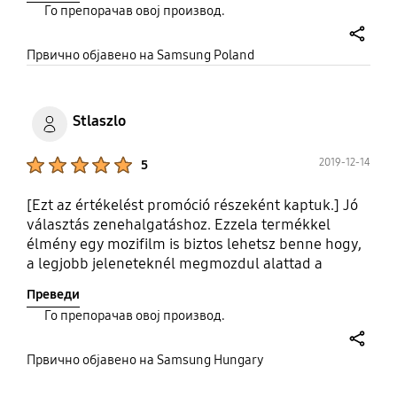
Го препорачав овој производ.
share
Првично објавено на Samsung Poland
Stlaszlo
Product Ratings :
2019-12-14
5
[Ezt az értékelést promóció részeként kaptuk.] Jó
választás zenehalgatáshoz. Ezzela termékkel
élmény egy mozifilm is biztos lehetsz benne hogy,
a legjobb jeleneteknél megmozdul alattad a
kanapé.
Преведи
Го препорачав овој производ.
share
Првично објавено на Samsung Hungary