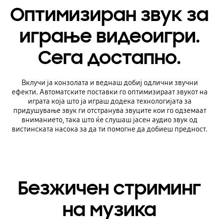
Оптимизиран звук за
играње видеоигри.
Сега достапно.
Вклучи ја конзолата и веднаш добиј одлични звучни
ефекти. Автоматските поставки го оптимизираат звукот на
играта која што ја играш додека технологијата за
придушување звук ги отстранува звуците кои го одземаат
вниманието, така што ќе слушаш јасен аудио звук од
вистинската насока за да ти помогне да добиеш предност.
Безжичен стриминг
на музика