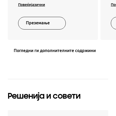
Повеќејазични
По
Преземање
Погледни ги дополнителните содржини
Решенија и совети