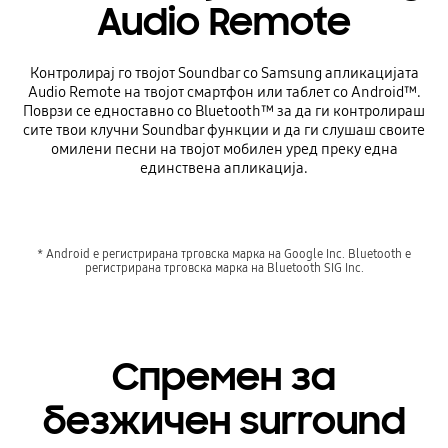
Audio Remote
Контролирај го твојот Soundbar со Samsung апликацијата
Audio Remote на твојот смартфон или таблет со Android™.
Поврзи се едноставно со Bluetooth™ за да ги контролираш
сите твои клучни Soundbar функции и да ги слушаш своите
омилени песни на твојот мобилен уред преку една
единствена апликација.
* Android е регистрирана трговска марка на Google Inc. Bluetooth е
регистрирана трговска марка на Bluetooth SIG Inc.
Спремен за
безжичен surround