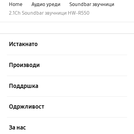
Home
Аудио уреди
Soundbar звучници
2.1Ch Soundbar звучници HW-R550
Отвори
Footer Navigation
Истакнато
Отвори
Производи
Отвори
Поддршка
Отвори
Одржливост
Отвори
За нас