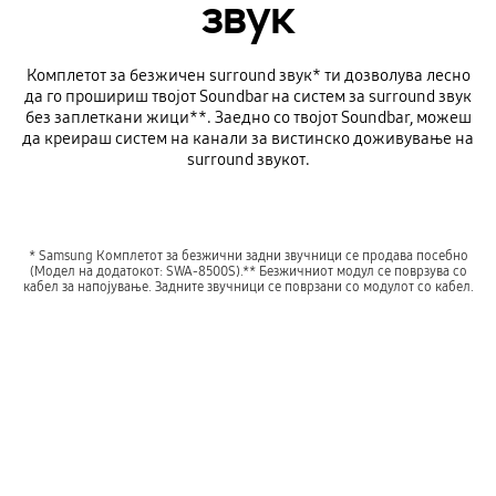
звук
Комплетот за безжичен surround звук* ти дозволува лесно
да го прошириш твојот Soundbar на систем за surround звук
без заплеткани жици**. Заедно со твојот Soundbar, можеш
да креираш систем на канали за вистинско доживување на
surround звукот.
* Samsung Комплетот за безжични задни звучници се продава посебно
(Модел на додатокот: SWA-8500S).** Безжичниот модул се поврзува со
кабел за напојување. Задните звучници се поврзани со модулот со кабел.