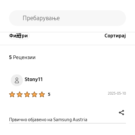
Филтри
Сортирај
5
Рецензии
Stony11
Product Ratings :
2025-05-10
5
share
Првично објавено на Samsung Austria