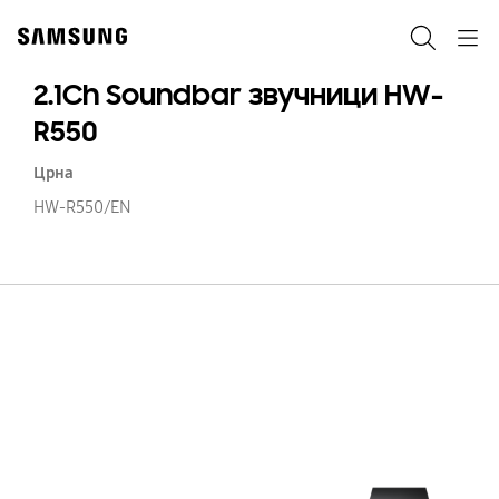
Skip
to
Пребарување
Navigation
content
2.1Ch Soundbar звучници HW-
R550
Црна
HW-R550/EN
2.
S
зв
H
R5