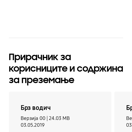
bazaarvoice Certification Label
Прирачник за
корисниците и содржина
за преземање
Брз водич
Б
Верзија 00 |
24.03 MB
Ве
03.05.2019
03