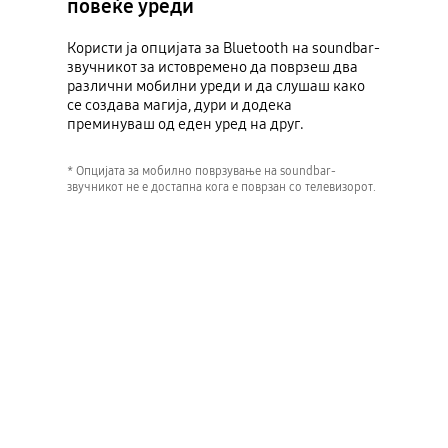
повеќе уреди
Користи ја опцијата за Bluetooth на soundbar-
звучникот за истовремено да поврзеш два
различни мобилни уреди и да слушаш како
се создава магија, дури и додека
преминуваш од еден уред на друг.
* Опцијата за мобилно поврзување на soundbar-
звучникот не е достапна кога е поврзан со телевизорот.