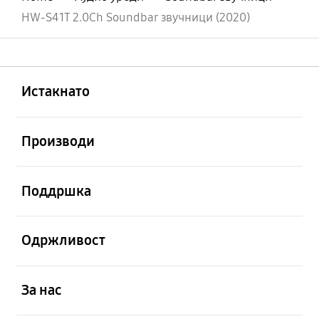
HW-S41T 2.0Ch Soundbar звучници (2020)
Отвори
Footer Navigation
Истакнато
Отвори
Производи
Отвори
Поддршка
Отвори
Одржливост
Отвори
За нас