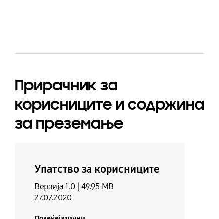
bazaarvoice Certification Label
Прирачник за
корисниците и содржина
за преземање
Упатство за корисниците
Верзија 1.0 |
49.95 MB
27.07.2020
Повеќејазични