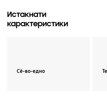
Истакнати
карактеристики
Сѐ-во-едно
Т