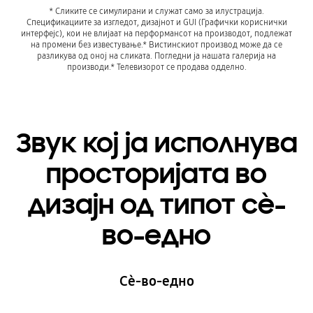
* Сликите се симулирани и служат само за илустрација.
Спецификациите за изгледот, дизајнот и GUI (Графички кориснички
интерфејс), кои не влијаат на перформансот на производот, подлежат
на промени без известување.* Вистинскиот производ може да се
разликува од оној на сликата. Погледни ја нашата галерија на
производи.* Телевизорот се продава одделно.
Звук кој ја исполнува
просторијата во
дизајн од типот сѐ-
во-едно
Сѐ-во-едно