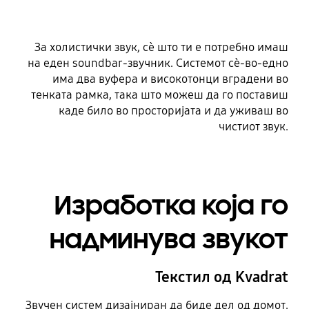
За холистички звук, сѐ што ти е потребно имаш
на еден soundbar-звучник. Системот сѐ-во-едно
има два вуфера и високотонци вградени во
тенката рамка, така што можеш да го поставиш
каде било во просторијата и да уживаш во
чистиот звук.
Изработка која го
надминува звукот
Текстил од Kvadrat
Звучен систем дизајниран да биде дел од домот.