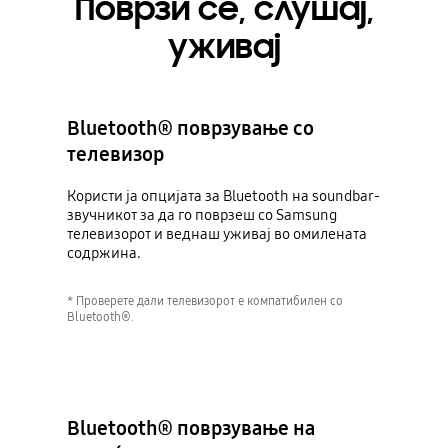
Поврзи се, слушај,
уживај
Bluetooth® поврзување со
телевизор
Користи ја опцијата за Bluetooth на soundbar-
звучникот за да го поврзеш со Samsung
телевизорот и веднаш уживај во омилената
содржина.
* Проверете дали телевизорот е компатибилен со
Bluetooth®.
Bluetooth® поврзување на