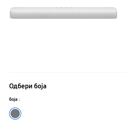
(2
Одбери боја
боја :
Сива