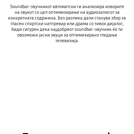
Soundbar-звучникот автоматски ги анализира изворите
на звукот со цел оптимизирање на аудиозаписот за
конкретната содржина. Без разлика дали станува збор за
гласен спортски натпревар или драма со тивок дијалог,
биди сигурен дека најдобриот soundbar-звучник ќе ти
овозможи јасни звуци за оптимизирано гледање
телевизија.
Оптимизиран звук за различни содржини
Playing video