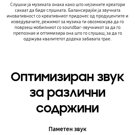
Слушни ја музиката онака како што нејзините креатори
сакаат да биде слушната. Балансирајќи ја звучната
иновативност со креативниот придонес од продуцентите и
изведувачите, режимот за музика ти овозможува да го
поврзеш мобилниот со soundbar-звучникот за да го
препознае и оптимизира она што го слушаш, за да го
одржува квалитетот додека забавата трае.
Оптимизиран звук
за различни
содржини
Паметен звук