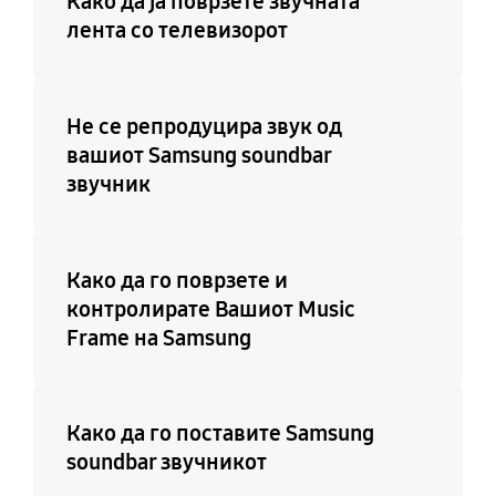
Како да ја поврзете звучната
лента со телевизорот
Не се репродуцира звук од
вашиот Samsung soundbar
звучник
Како да го поврзете и
контролирате Вашиот Music
Frame на Samsung
Како да го поставите Samsung
soundbar звучникот