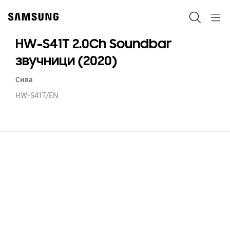
Skip
to
Пребарување
Navigation
content
HW-S41T 2.0Ch Soundbar
звучници (2020)
Сива
HW-S41T/EN
H
S4
2.
S
зв