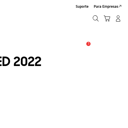
Suporte
Para Empresas
Pesquisar
Carrinho
Iniciar sessão/Criar conta
Pesquisar
3
Aviso
D 2022