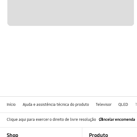
Início
Ajuda e assistência técnica do produto
Televisor
QLED
Clique aqui para exercer o direito de livre resolução
Cancelar encomenda
Footer Navigation
Shop
Produto