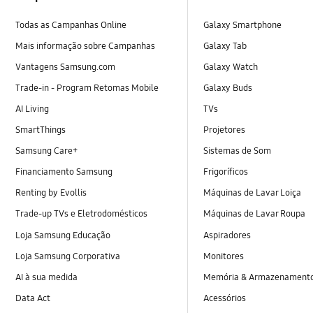
Todas as Campanhas Online
Galaxy Smartphone
Mais informação sobre Campanhas
Galaxy Tab
Vantagens Samsung.com
Galaxy Watch
Trade-in - Program Retomas Mobile
Galaxy Buds
AI Living
TVs
SmartThings
Projetores
Samsung Care+
Sistemas de Som
Financiamento Samsung
Frigoríficos
Renting by Evollis
Máquinas de Lavar Loiça
Trade-up TVs e Eletrodomésticos
Máquinas de Lavar Roupa
Loja Samsung Educação
Aspiradores
Loja Samsung Corporativa
Monitores
AI à sua medida
Memória & Armazenament
Data Act
Acessórios