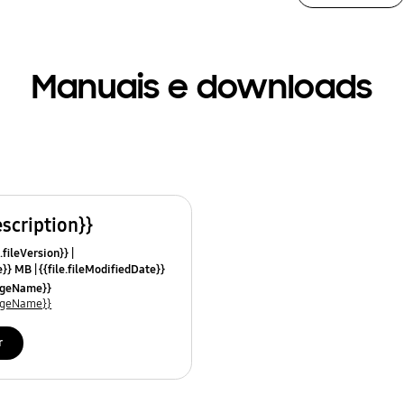
Manuais e downloads
escription}}
.fileVersion}}
ze}} MB
{{file.fileModifiedDate}}
mes}}
uageName}}
uageName}}
r