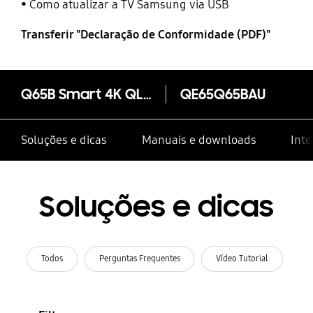
Como atualizar a TV Samsung via USB
Transferir "Declaração de Conformidade (PDF)"
Q65B Smart 4K QLED TV 2022
QE65Q65BAU
Soluções e dicas
Manuais e downloads
Inte
Soluções e dicas
Todos
Perguntas Frequentes
Vídeo Tutorial