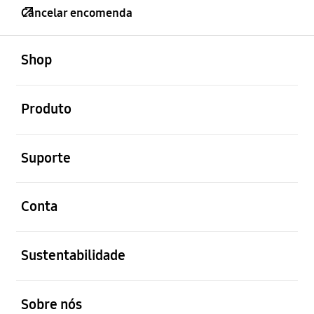
Cancelar encomenda
abrir
Footer Navigation
Shop
abrir
Produto
abrir
Suporte
abrir
Conta
abrir
Sustentabilidade
abrir
Sobre nós