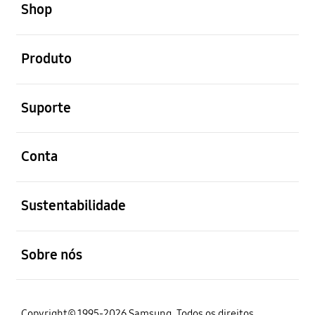
Shop
abrir
Produto
abrir
Suporte
abrir
Conta
abrir
Sustentabilidade
abrir
Sobre nós
Copyright© 1995-2026 Samsung. Todos os direitos