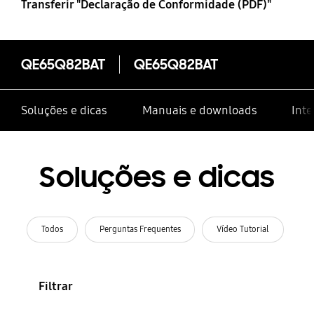
Transferir "Declaração de Conformidade (PDF)"
QE65Q82BAT
QE65Q82BAT
Soluções e dicas
Manuais e downloads
Inte
Soluções e dicas
Todos
Perguntas Frequentes
Vídeo Tutorial
Filtrar