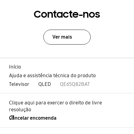
Contacte-nos
Ver mais
Início
Ajuda e assistência técnica do produto
Televisor
QLED
QE65Q82BAT
Clique aqui para exercer o direito de livre
resolução
Cancelar encomenda
abrir
Footer Navigation