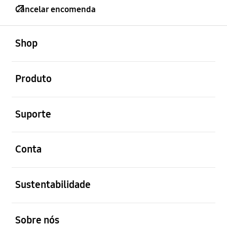
Cancelar encomenda
abrir
Footer Navigation
Shop
abrir
Produto
abrir
Suporte
abrir
Conta
abrir
Sustentabilidade
abrir
Sobre nós