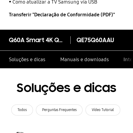
Como atualizar a TV Samsung via USB
Transferir "Declaração de Conformidade (PDF)"
Q60A Smart 4K QLED TV 2021
QE75Q60AAU
Soluções e dicas
Manuais e downloads
Inte
Soluções e dicas
Todos
Perguntas Frequentes
Vídeo Tutorial