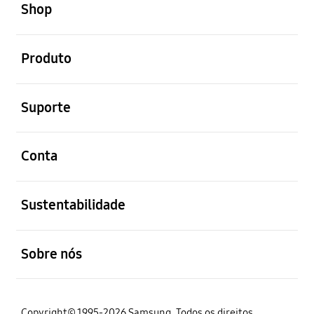
Shop
abrir
Produto
abrir
Suporte
abrir
Conta
abrir
Sustentabilidade
abrir
Sobre nós
Copyright© 1995-2026 Samsung. Todos os direitos