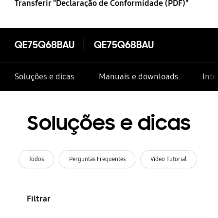
Transferir "Declaração de Conformidade (PDF)"
QE75Q68BAU
QE75Q68BAU
Soluções e dicas
Manuais e downloads
Inte
Soluções e dicas
Todos
Perguntas Frequentes
Vídeo Tutorial
Filtrar