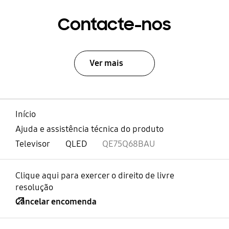
Contacte-nos
Ver mais
Início
Ajuda e assistência técnica do produto
Televisor
QLED
QE75Q68BAU
Clique aqui para exercer o direito de livre
resolução
Cancelar encomenda
abrir
Footer Navigation