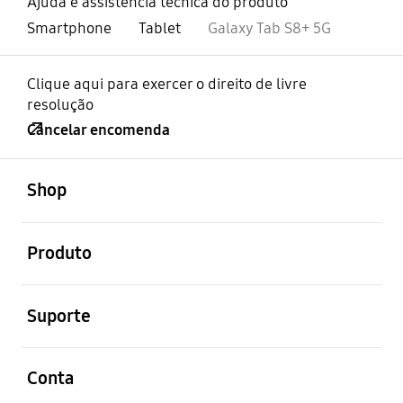
Ajuda e assistência técnica do produto
Smartphone
Tablet
Galaxy Tab S8+ 5G
Clique aqui para exercer o direito de livre
resolução
Cancelar encomenda
abrir
Footer Navigation
Shop
abrir
Produto
abrir
Suporte
abrir
Conta