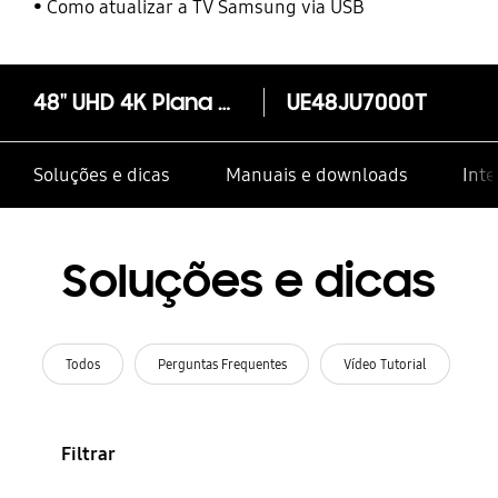
Como atualizar a TV Samsung via USB
48" UHD 4K Plana Smart TV JU7000 Série 7
UE48JU7000T
Soluções e dicas
Manuais e downloads
Inte
Soluções e dicas
Todos
Perguntas Frequentes
Vídeo Tutorial
Filtrar