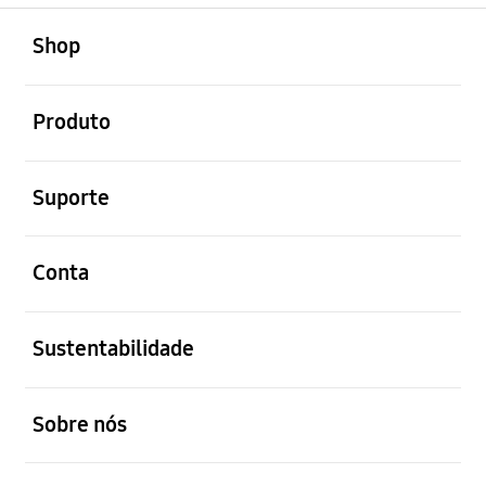
abrir
Footer Navigation
Shop
abrir
Produto
abrir
Suporte
abrir
Conta
abrir
Sustentabilidade
abrir
Sobre nós