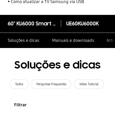
Como atualizar a TV Samsung via USB
60" KU6000 Smart 4K UHD TV
UE60KU6000K
Soluções e dicas
Manuais e downloads
Inte
Soluções e dicas
Todos
Perguntas Frequentes
Vídeo Tutorial
Filtrar