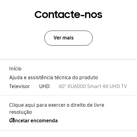
Contacte-nos
Ver mais
Início
Ajuda e assistência técnica do produto
Televisor
UHD
60" KU6000 Smart 4K UHD TV
Clique aqui para exercer o direito de livre
resolução
Cancelar encomenda
abrir
Footer Navigation