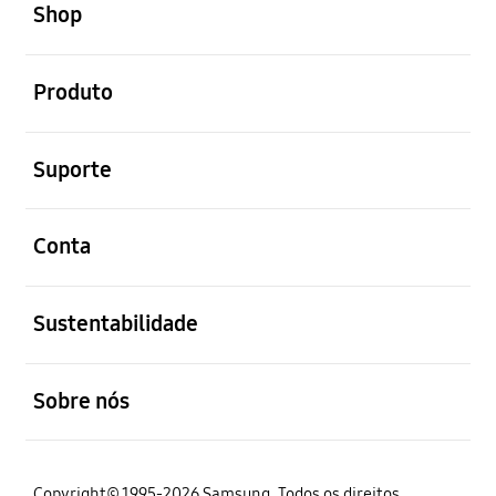
Shop
abrir
Produto
abrir
Suporte
abrir
Conta
abrir
Sustentabilidade
abrir
Sobre nós
Copyright© 1995-2026 Samsung. Todos os direitos