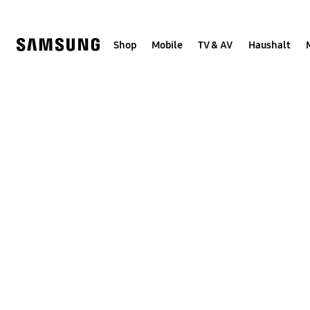
Skip
Skip
to
to
content
accessibility
help
Shop
Mobile
TV & AV
Haushalt