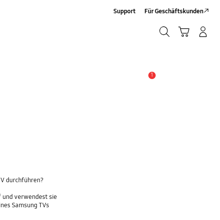
Support
Für Geschäftskunden
Suchen
Warenkorb
Anmelden/Sign-Up
Suchen
1
Wichtiger Hinweis
TV durchführen?
f und verwendest sie
eines Samsung TVs