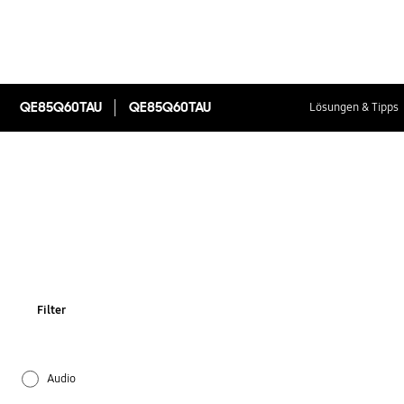
QE85Q60TAU
QE85Q60TAU
Lösungen & Tipps
Filter
Audio