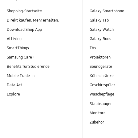
Shopping-Startseite
Galaxy Smartphone
Direkt kaufen. Mehr erhalten.
Galaxy Tab
Download Shop App
Galaxy Watch
AI Living
Galaxy Buds
SmartThings
TVs
Samsung Care+
Projektoren
Benefits für Studierende
Soundgeräte
Mobile Trade-in
Kühlschränke
Data Act
Geschirrspüler
Explore
Wäschepflege
Staubsauger
Monitore
Zubehör