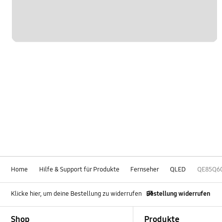
Home
Hilfe & Support für Produkte
Fernseher
QLED
QE85Q6
Klicke hier, um deine Bestellung zu widerrufen
Bestellung widerrufen
Footer Navigation
Shop
Produkte