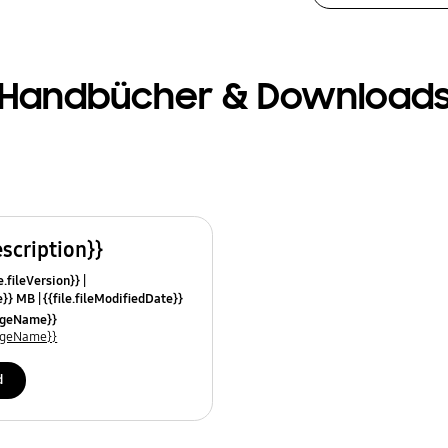
Handbücher & Download
escription}}
e.fileVersion}}
ze}} MB
{{file.fileModifiedDate}}
mes}}
uageName}}
uageName}}
d