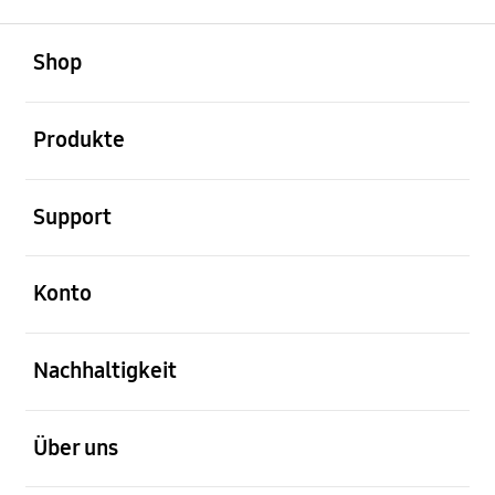
öffnen
Footer Navigation
Shop
öffnen
Produkte
öffnen
Support
öffnen
Konto
öffnen
Nachhaltigkeit
öffnen
Über uns