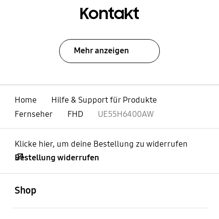
Kontakt
Mehr anzeigen
Home
Hilfe & Support für Produkte
Fernseher
FHD
UE55H6400AW
Klicke hier, um deine Bestellung zu widerrufen
Bestellung widerrufen
öffnen
Footer Navigation
Shop
öffnen