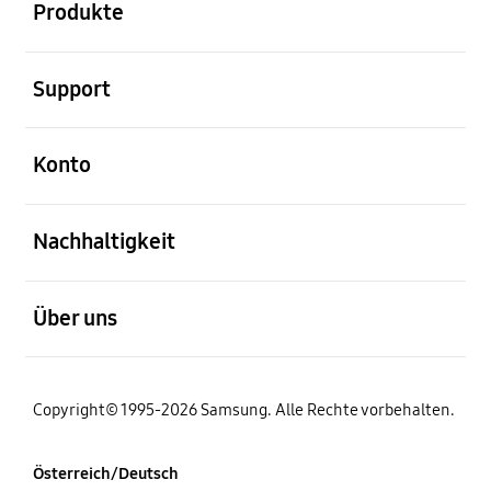
Produkte
öffnen
Support
öffnen
Konto
öffnen
Nachhaltigkeit
öffnen
Über uns
Copyright© 1995-2026 Samsung. Alle Rechte vorbehalten.
Österreich/Deutsch