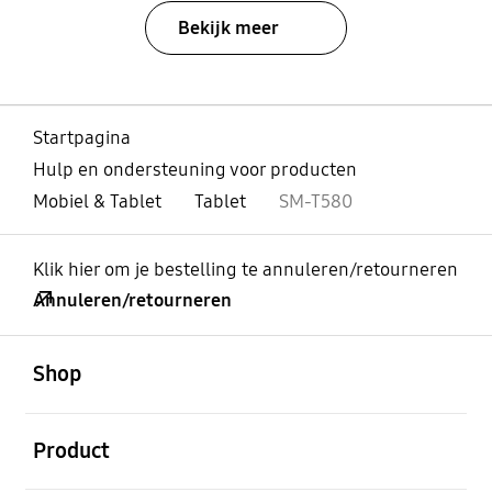
Bekijk meer
Startpagina
Hulp en ondersteuning voor producten
Mobiel & Tablet
Tablet
SM-T580
Klik hier om je bestelling te annuleren/retourneren
Annuleren/retourneren
Open
Footer Navigation
Shop
Open
Product
Open