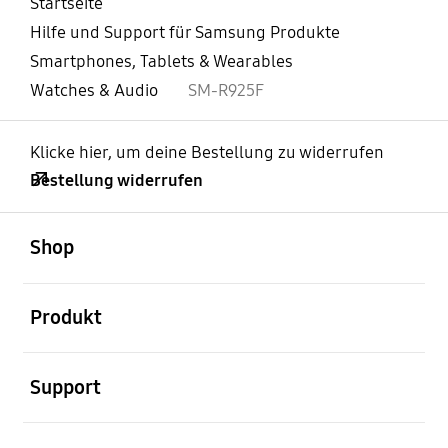
Startseite
Hilfe und Support für Samsung Produkte
Smartphones, Tablets & Wearables
Watches & Audio
SM-R925F
Klicke hier, um deine Bestellung zu widerrufen
Bestellung widerrufen
öffnen
Footer Navigation
Shop
öffnen
Produkt
öffnen
Support
öffnen