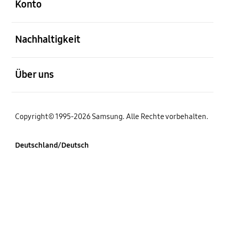
Konto
öffnen
Nachhaltigkeit
öffnen
Über uns
Copyright© 1995-2026 Samsung. Alle Rechte vorbehalten.
Deutschland/Deutsch