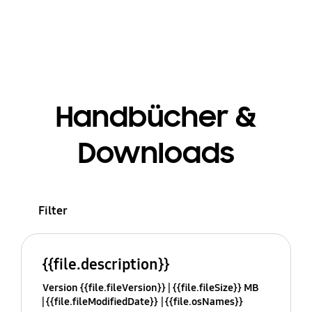
Handbücher &
Downloads
Filter
{{file.description}}
Version {{file.fileVersion}}
{{file.fileSize}} MB
{{file.fileModifiedDate}}
{{file.osNames}}