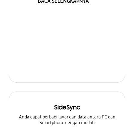
BACA SELENGKAPNYA
SideSync
Anda dapat berbagi layar dan data antara PC dan
Smartphone dengan mudah