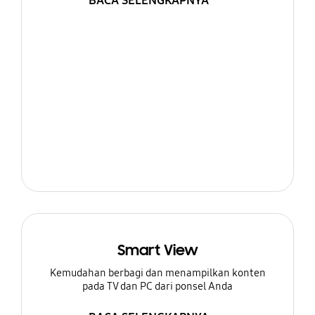
BACA SELENGKAPNYA
Smart View
Kemudahan berbagi dan menampilkan konten
pada TV dan PC dari ponsel Anda