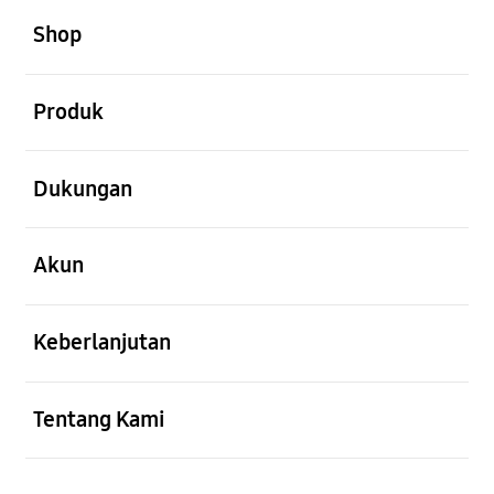
Shop
Buka
Produk
Buka
Dukungan
Buka
Akun
Buka
Keberlanjutan
Buka
Tentang Kami