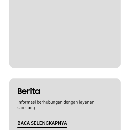
Berita
Informasi berhubungan dengan layanan
samsung
BACA SELENGKAPNYA