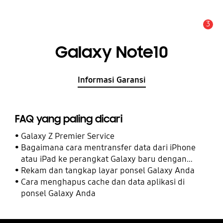
3
Pemberitahuan
Galaxy Note10
Informasi Garansi
FAQ yang paling dicari
Galaxy Z Premier Service
Bagaimana cara mentransfer data dari iPhone
atau iPad ke perangkat Galaxy baru dengan
Smart Switch
Rekam dan tangkap layar ponsel Galaxy Anda
Cara menghapus cache dan data aplikasi di
ponsel Galaxy Anda