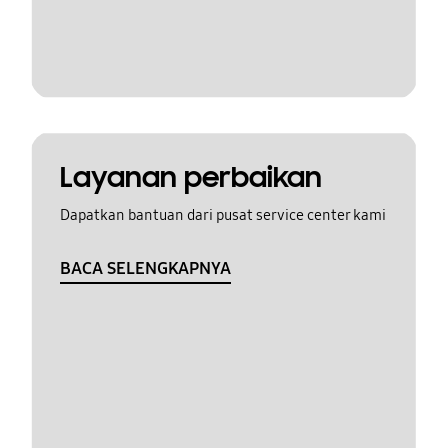
Layanan perbaikan
Dapatkan bantuan dari pusat service center kami
BACA SELENGKAPNYA