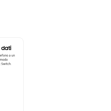
i dati
lefono a un
n modo
 Switch.