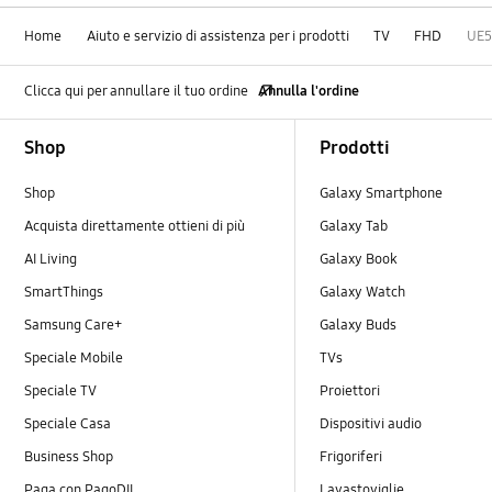
Home
Aiuto e servizio di assistenza per i prodotti
TV
FHD
UE
Clicca qui per annullare il tuo ordine
Annulla l'ordine
Footer Navigation
Shop
Prodotti
Shop
Galaxy Smartphone
Acquista direttamente ottieni di più
Galaxy Tab
AI Living
Galaxy Book
SmartThings
Galaxy Watch
Samsung Care+
Galaxy Buds
Speciale Mobile
TVs
Speciale TV
Proiettori
Speciale Casa
Dispositivi audio
Business Shop
Frigoriferi
Paga con PagoDIL
Lavastoviglie