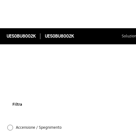
UE50BU8002K
UE50BU8002K
Soluzion
Filtra
Accensione / Spegnimento