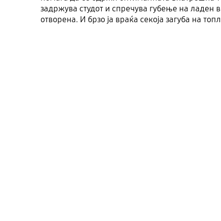
задржува студот и спречува губење на ладен в
отворена. И брзо ја враќа секоја загуба на топ