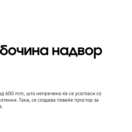
абочина надвор
од 600 mm, што непречено ќе се усогласи со
отенки. Така, се создава повеќе простор за
а.