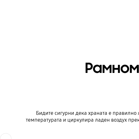
Рамном
Бидите сигурни дека храната е правилно ла
температурата и циркулира ладен воздух прек
Previous