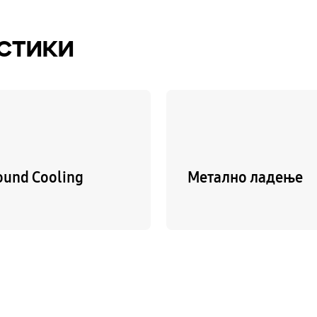
стики
ound Cooling
Метално ладење