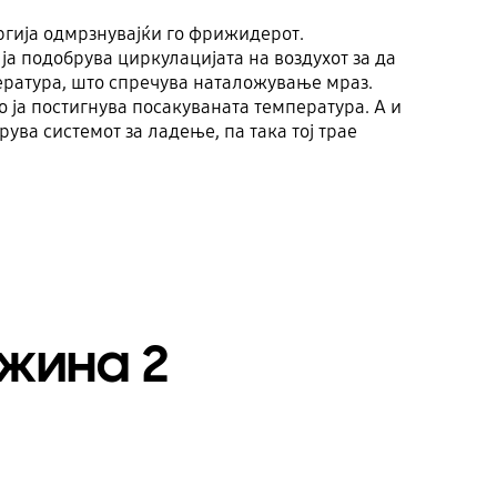
ргија одмрзнувајќи го фрижидерот.
 ја подобрува циркулацијата на воздухот за да
ература, што спречува наталожување мраз.
о ја постигнува посакуваната температура. А и
ува системот за ладење, па така тој трае
жина 2