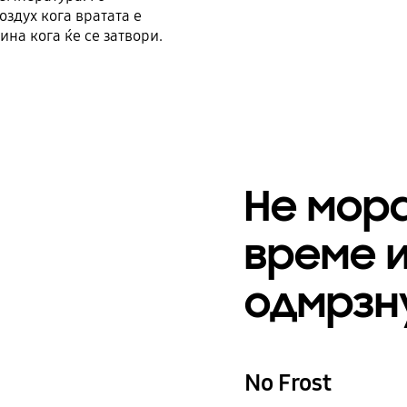
оздух кога вратата е
лина кога ќе се затвори.
Не мор
време и
одмрзн
No Frost