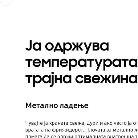
Ја одржува
температурата
трајна свежина
Метално ладење
Чувајте ја храната свежа, дури и ако често ја о
вратата на фрижидерот. Плочата за метално л
помага да се одржи оптималната внатрешна т