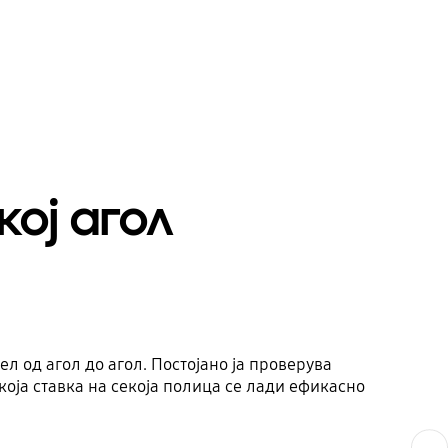
ој агол
ел од агол до агол. Постојано ја проверува
оја ставка на секоја полица се лади ефикасно
Next