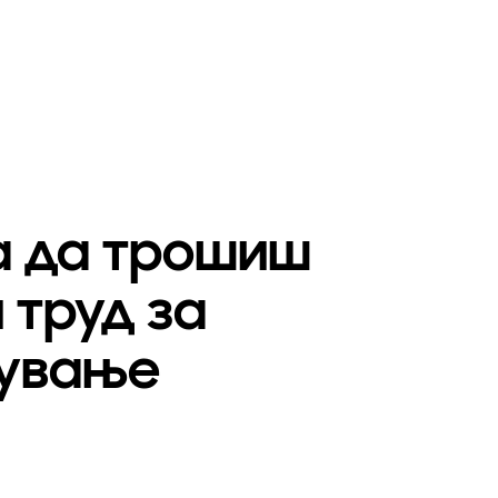
а да трошиш
 труд за
ување