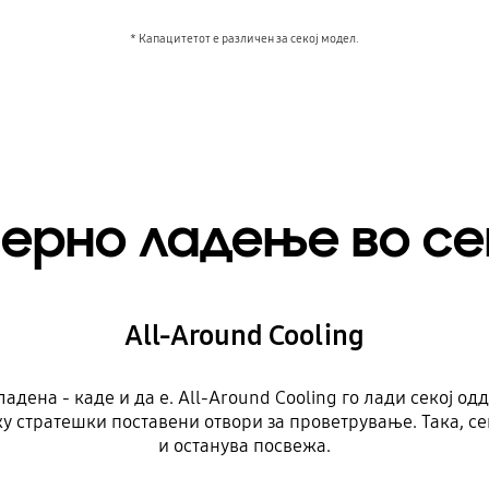
* Капацитетот е различен за секој модел.
ерно ладење во сек
All-Around Cooling
дена - каде и да е. All-Around Cooling го лади секој одд
у стратешки поставени отвори за проветрување. Така, сек
и останува посвежа.