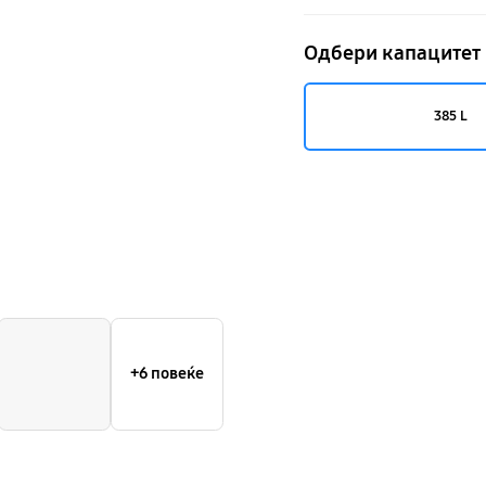
капацитет
Одбери капацитет
385 L
+6 повеќе