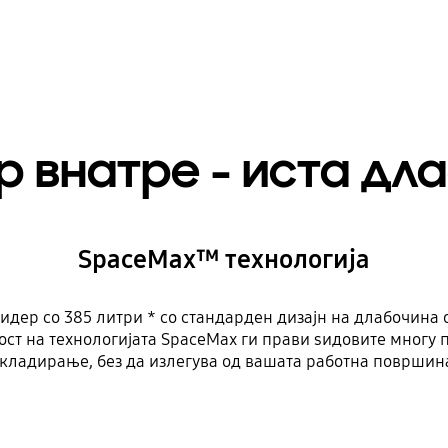
р внатре - иста дл
SpaceMax™ технологија
идер со 385 литри * со стандарден дизајн на длабочина 
ст на технологијата SpaceMax ги прави sидовите многу п
кладирање, без да излегува од вашата работна површин