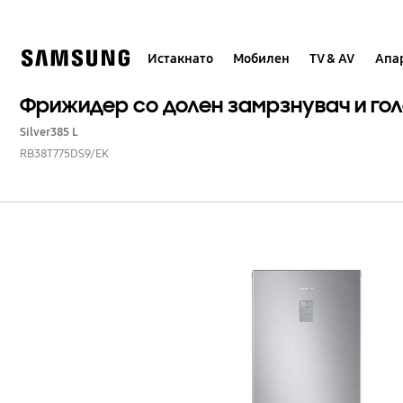
Skip
to
content
Истакнато
Мобилен
TV & AV
Апар
Фрижидер со долен замрзнувач и го
Silver
385 L
RB38T775DS9/EK