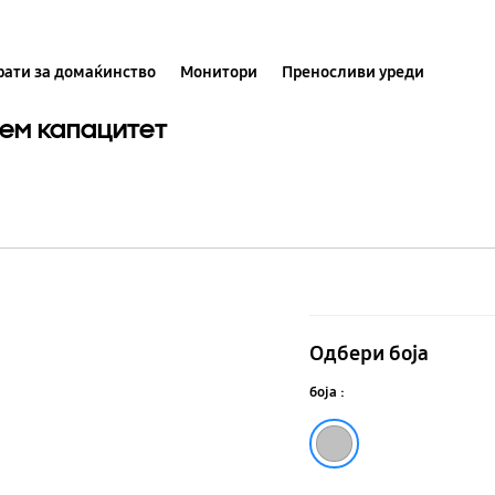
ати за домаќинство
Монитори
Преносливи уреди
лем капацитет
Фрижидер
со
Одбери боја
долен
боја :
замрзнувач
и
Silver
голем