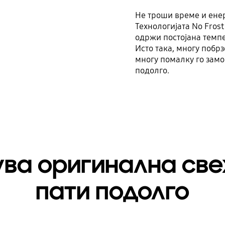
Не троши време и ене
Технологијата No Frost
одржи постојана темп
Исто така, многу побрз
многу помалку го замор
подолго.
ува оригинална све
пати подолго