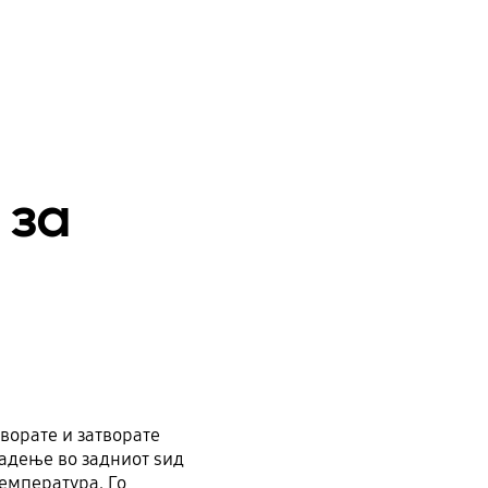
 за
творате и затворате
адење во задниот ѕид
емпература. Го