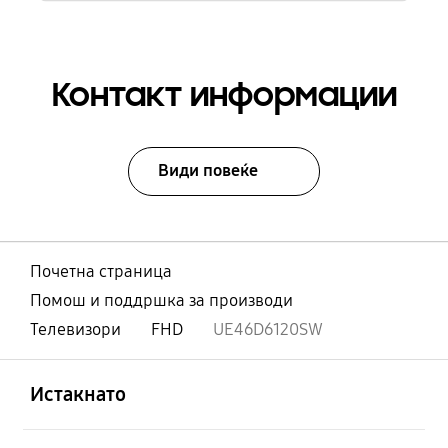
Контакт информации
Види повеќе
Почетна страница
Помош и поддршка за производи
Телевизори
FHD
UE46D6120SW
Отвори
Footer Navigation
Истакнато
Отвори