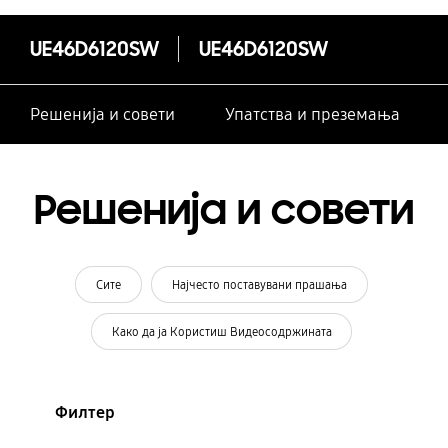
UE46D6120SW
UE46D6120SW
Решенија и совети
Упатства и преземања
Решенија и совети
Сите
Најчесто поставувани прашања
Како да ја Користиш Видеосодржината
Филтер