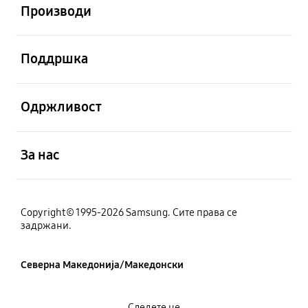
Производи
Отвори
Поддршка
Отвори
Одржливост
Отвори
За нас
Copyright© 1995-2026 Samsung. Сите права се
задржани.
Северна Македонија/Македонски
Следете не