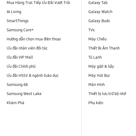
Mua Hàng Trực Tiếp Ưu Đãi Vượt Trội
Galaxy Tab
AI Living
Galaxy Watch
SmartThings
Galaxy Buds
Samsung Care+
TVs
Hướng dẫn chọn mua điện thoại
Máy Chiếu
Ưu đãi nhân viên đối tác
Thiết Bị Âm Thanh
Ưu đãi VIP Mall
Tủ Lạnh
Ưu đãi Chính phủ
Máy giặt & Sấy
Ưu đãi HSSV & ngành Giáo dục
Máy Hút Bụi
Samsung 68
Màn Hình
Samsung West Lake
Thiết bị lưu trữ bộ nhớ
Khám Phá
Phụ kiện