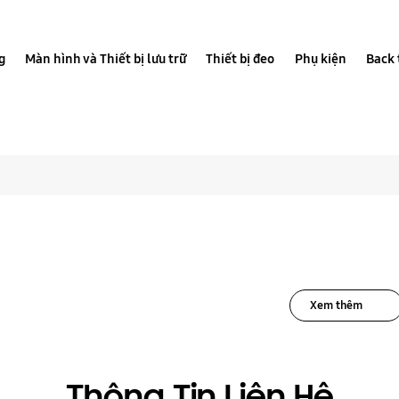
g
Màn hình và Thiết bị lưu trữ
Thiết bị đeo
Phụ kiện
Back 
t cả giải pháp cho S
Xem thêm