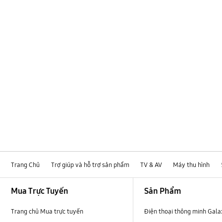
Lắp đặt / Kết nối
Mạng
Phụ kiện
Samsung Apps
TV_Khác
Thông số kĩ thuật
Âm thanh
Đa phương tiện
Trang Chủ
Trợ giúp và hỗ trợ sản phẩm
TV & AV
Máy thu hình
Footer Navigation
Mua Trực Tuyến
Sản Phẩm
Trang chủ Mua trực tuyến
Điện thoại thông minh Gala