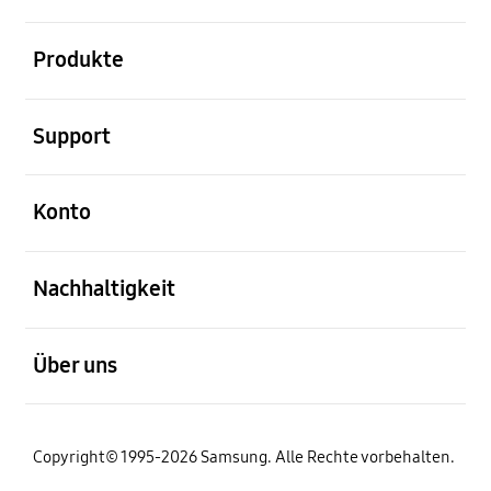
öffnen
Produkte
öffnen
Support
öffnen
Konto
öffnen
Nachhaltigkeit
öffnen
Über uns
Copyright© 1995-2026 Samsung. Alle Rechte vorbehalten.