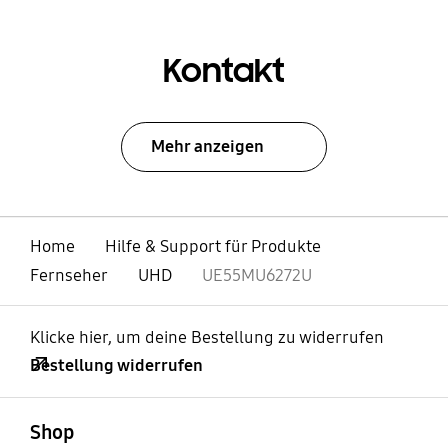
Kontakt
Mehr anzeigen
Home
Hilfe & Support für Produkte
Fernseher
UHD
UE55MU6272U
Klicke hier, um deine Bestellung zu widerrufen
Bestellung widerrufen
öffnen
Footer Navigation
Shop