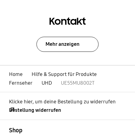
Kontakt
Mehr anzeigen
Home
Hilfe & Support für Produkte
Fernseher
UHD
UE55MU8002T
Klicke hier, um deine Bestellung zu widerrufen
Bestellung widerrufen
öffnen
Footer Navigation
Shop