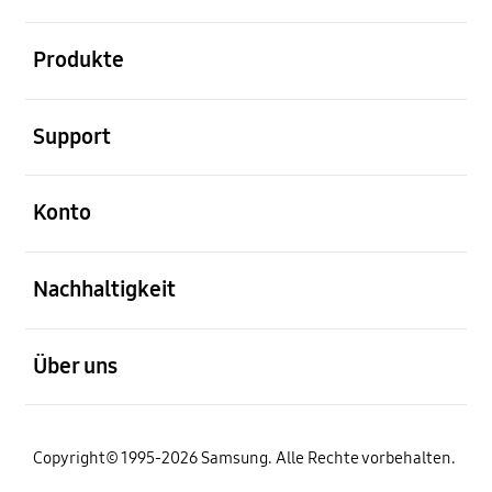
öffnen
Produkte
öffnen
Support
öffnen
Konto
öffnen
Nachhaltigkeit
öffnen
Über uns
Copyright© 1995-2026 Samsung. Alle Rechte vorbehalten.