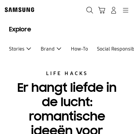
Skip
to
Zoeken
Winkelwagen
Inloggen
Navigation
content
Explore
Stories
Brand
How-To
Social Responsib
LIFE HACKS
Er hangt liefde in
de lucht:
romantische
ideeën voor