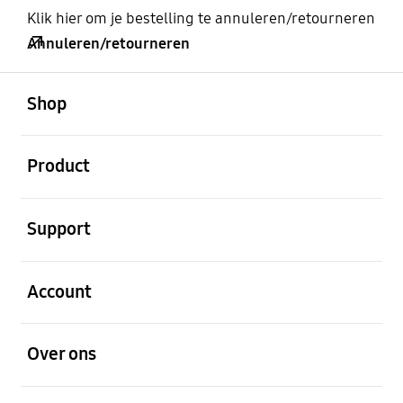
Klik hier om je bestelling te annuleren/retourneren
Annuleren/retourneren
Open
Footer Navigation
Shop
Open
Product
Open
Support
Open
Account
Open
Over ons