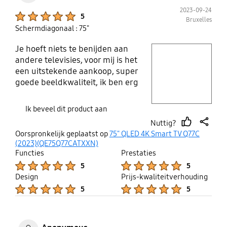
2023-09-24
Product Ratings :
5
Bruxelles
Schermdiagonaal : 75"
Je hoeft niets te benijden aan
play video
andere televisies, voor mij is het
een uitstekende aankoop, super
Layer popup open
goede beeldkwaliteit, ik ben erg
blij, er is niets veranderd
Ik beveel dit product aan
Nuttig?
thumb
share
Oorspronkelijk geplaatst op
75" QLED 4K Smart TV Q77C
up
(2023)(QE75Q77CATXXN)
Functies
Prestaties
Product Ratings :
Product Ratings :
5
5
Design
Prijs-kwaliteitverhouding
Product Ratings :
Product Ratings :
5
5