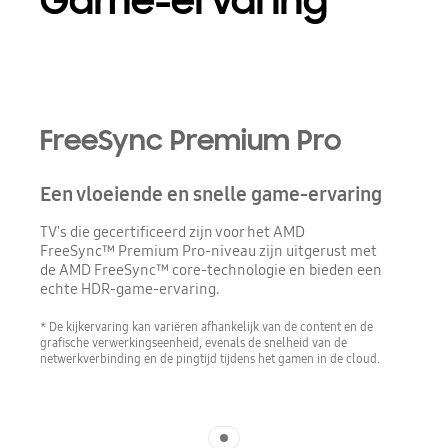
Game-ervaring
Playing video
FreeSync Premium Pro
Een vloeiende en snelle game-ervaring
TV's die gecertificeerd zijn voor het AMD
FreeSync™ Premium Pro-niveau zijn uitgerust met
de AMD FreeSync™ core-technologie en bieden een
echte HDR-game-ervaring.
* De kijkervaring kan variëren afhankelijk van de content en de
grafische verwerkingseenheid, evenals de snelheid van de
netwerkverbinding en de pingtijd tijdens het gamen in de cloud.
Indicator 1