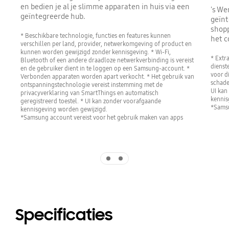
en bedien je al je slimme apparaten in huis via een
's We
geïntegreerde hub.
geïnt
shopp
* Beschikbare technologie, functies en features kunnen
het c
verschillen per land, provider, netwerkomgeving of product en
kunnen worden gewijzigd zonder kennisgeving. * Wi-Fi,
* Extra
Bluetooth of een andere draadloze netwerkverbinding is vereist
dienst
en de gebruiker dient in te loggen op een Samsung-account. *
voor d
Verbonden apparaten worden apart verkocht. * Het gebruik van
schade
ontspanningstechnologie vereist instemming met de
UI kan
privacyverklaring van SmartThings en automatisch
kennis
geregistreerd toestel. * UI kan zonder voorafgaande
*Samsu
kennisgeving worden gewijzigd.
*Samsung account vereist voor het gebruik maken van apps
Indicator 1
Indicator 2
Specificaties