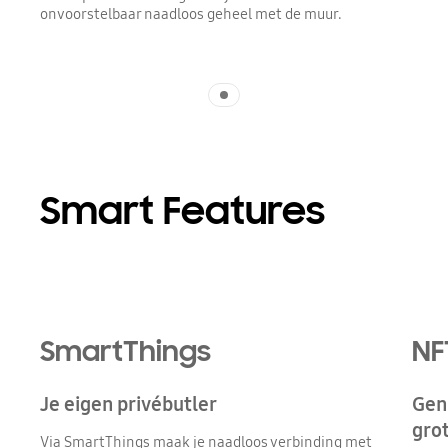
onvoorstelbaar naadloos geheel met de muur.
Indicator 1
Smart Features
SmartThings
NF
Je eigen privébutler
Geni
gro
Via SmartThings maak je naadloos verbinding met