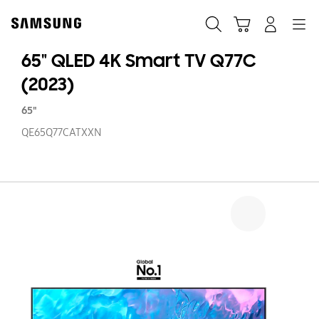
Skip
to
Zoeken
Winkelwagen
Inloggen
Navigation
content
65" QLED 4K Smart TV Q77C
(2023)
65"
QE65Q77CATXXN
65
Q
4
S
T