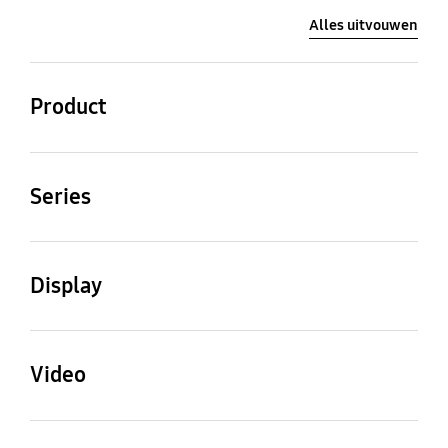
Alles uitvouwen
Product
QLED
Series
7
Display
Schermafmeting
Refresh Rate
65"
100Hz
Video
Processor
One Billion Color
Resolutie