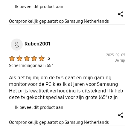
aan een nieuw systeem, maar ook dat ging heel
Ik beveel dit product aan
vlot. Er zitten veel mogelijkheden op de televisie,
zoals extra zenders van bekende programma’s.
share
Oorspronkelijk geplaatst op Samsung Netherlands
Daarnaast kun je de televisie ook op een soort
pauzestand zetten, waarbij je onder andere
gebruik kunt maken van kunst op je beeldscherm.
Op die manier kun je de televisie nog makkelijker
Ruben2001
bij de woonkamer betrekken en maakt hij echt deel
2023-09-05
uit van de inrichting. Het voelt erg luxe om zoveel
Product Ratings :
5
De rijp
mogelijkheden te hebben. Lang verhaal kort:
Schermdiagonaal : 65"
kopen!
Als het bij mij om de tv’s gaat en mijn gaming
monitor voor de PC kies ik al jaren voor Samsung!
Het prijs kwaliteit verhouding is uitstekend! Ik heb
deze tv gekocht speciaal voor zijn grote (65”) zijn
mooie 4k qled beeld en zijn jawel 120hz HZ ! Deze
Ik beveel dit product aan
tv heb ik gekocht zodat ik mijn PlayStation 5 erop
kon aansluiten voor een optimaal beeld ! En daarin
share
Oorspronkelijk geplaatst op Samsung Netherlands
stelt samsung mij zeer zeker niet in teleur ! Wouw
wat een beeldkwaliteit! Het gebruik van deze tv is