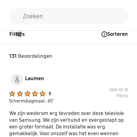
Filters
Sorteren
Open Tooltip Layer
131
Beoordelingen
Laumen
2024-03-15
Product Ratings :
5
Tilburg
Schermdiagonaal : 65"
We zijn wederom erg tevreden over deze televisie
van Samsung. We zijn verhuisd en overgestapt op
een groter formaat. De installatie was erg
gemakkelijk. Voor onszelf was het even wennen