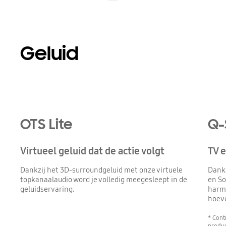
Geluid
Playing video
OTS Lite
Q-
Virtueel geluid dat de actie volgt
TV 
Dankzij het 3D-surroundgeluid met onze virtuele
Dank
topkanaalaudio word je volledig meegesleept in de
en So
geluidservaring.
harmo
hoev
* Cont
produc