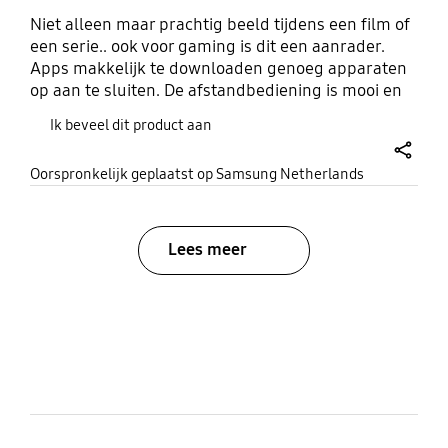
Niet alleen maar prachtig beeld tijdens een film of
een serie.. ook voor gaming is dit een aanrader.
Apps makkelijk te downloaden genoeg apparaten
op aan te sluiten. De afstandbediening is mooi en
klein en op zonne-energie. Zodat je geen batterijen
Ik beveel dit product aan
hoeft te gebruiken en steeds moet wisselen. In
combinatie met een soundbar en Q symphony heb
share
Oorspronkelijk geplaatst op Samsung Netherlands
je geweldig geluid tijdens filmavond. Of een
heerlijk avondje gamen. De lijst van de tv is mooi
dun en hij kan superstrak tegen de muur
gehangen worden in combinatie met de juiste
Lees meer
muurbeugel natuurlijk!!
bazaarvoice Certification Label