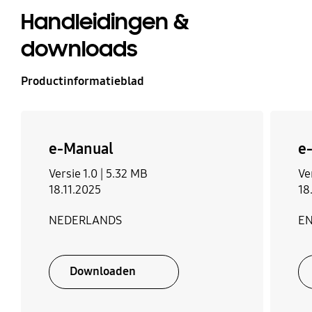
Handleidingen &
downloads
Productinformatieblad
e-Manual
e
Versie 1.0 |
5.32 MB
Ve
18.11.2025
18
NEDERLANDS
E
Downloaden