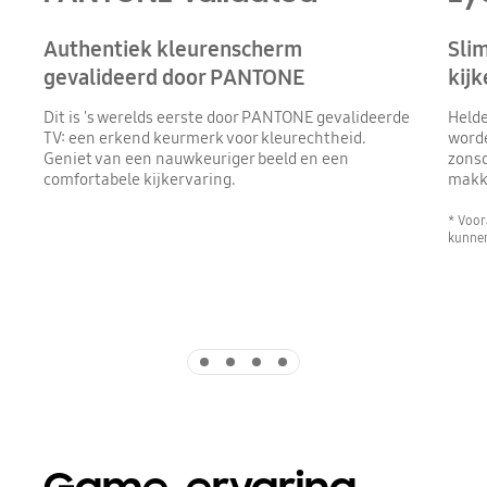
Authentiek kleurenscherm
Sli
gevalideerd door PANTONE
kijk
Dit is 's werelds eerste door PANTONE gevalideerde
Helde
TV: een erkend keurmerk voor kleurechtheid.
worde
Geniet van een nauwkeuriger beeld en een
zonso
comfortabele kijkervaring.
makke
* Voor
kunnen
Indicator 1
Indicator 2
Indicator 3
Indicator 4