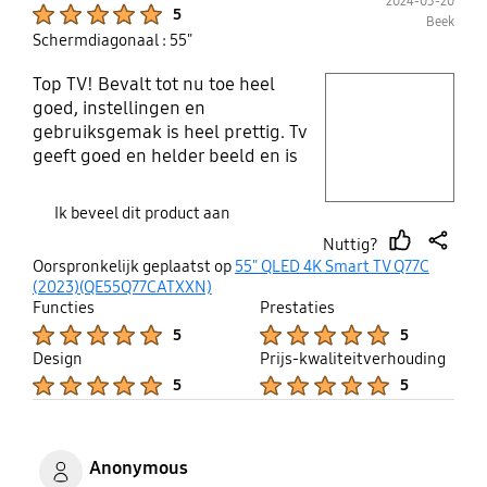
2024-03-20
Product Ratings :
5
Beek
Schermdiagonaal : 55"
Top TV! Bevalt tot nu toe heel
play video
goed, instellingen en
gebruiksgemak is heel prettig. Tv
Layer popup open
geeft goed en helder beeld en is
aan te passen naar ieder zijn eigen
voorkeur.
Ik beveel dit product aan
Nuttig?
thumb
share
Oorspronkelijk geplaatst op
55" QLED 4K Smart TV Q77C
up
(2023)(QE55Q77CATXXN)
Functies
Prestaties
Product Ratings :
Product Ratings :
5
5
Design
Prijs-kwaliteitverhouding
Product Ratings :
Product Ratings :
5
5
Anonymous