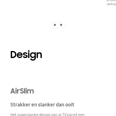
verkrij
Indicator 1
Indicator 2
Design
Playing video
AirSlim
Strakker en slanker dan ooit
Het superslanke design van je TV vormt een