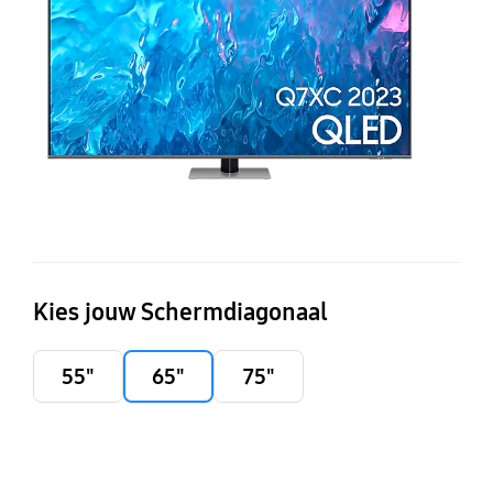
Q
(2
Kies jouw Schermdiagonaal
55"
65"
75"