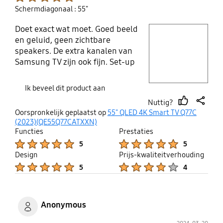
makkelijke bediening, even wennen.
Schermdiagonaal : 55"
Doet exact wat moet. Goed beeld
play video
en geluid, geen zichtbare
speakers. De extra kanalen van
Layer popup open
Samsung TV zijn ook fijn. Set-up
ging gemakkelijk.
Gebruiksvriendelijk, oma kan er
Ik beveel dit product aan
ook mee werken.
Nuttig?
thumb
share
Oorspronkelijk geplaatst op
55" QLED 4K Smart TV Q77C
up
(2023)(QE55Q77CATXXN)
Functies
Prestaties
Product Ratings :
Product Ratings :
5
5
Design
Prijs-kwaliteitverhouding
Product Ratings :
Product Ratings :
5
4
Anonymous