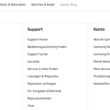
blets & Wearables
Watches & Audio
Galaxy Ring
Support
Konto
Support Home
Warum Sam
Bedienungsanleitung finden
Samsung R
Support Suche
Samsung M
Garantie
Meine Best
Service-Center finden
Mein Accou
Lösungen & Reparatur
Produktregi
Reparatur verfolgen
Newslette
EU-Vorgaben Elektronik
Reparaturkosten
Chat