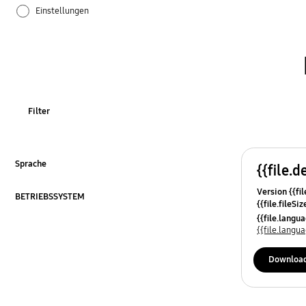
Einstellungen
Galaxy Apps
Hardware
Kamera
Filter
Leistung
Netzwerk & WLAN
Sprache
{{file.d
ausklappen
Version {{fil
Sonstige
BETRIEBSSYSTEM
{{file.fileSi
ausklappen
{{file.osNa
{{file.lang
Ton
{{file.lang
Downloa