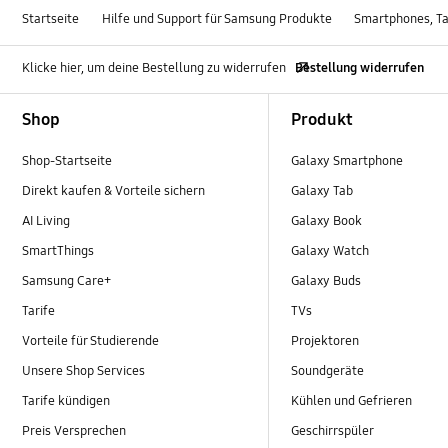
Startseite
Hilfe und Support für Samsung Produkte
Smartphones, Ta
Klicke hier, um deine Bestellung zu widerrufen
Bestellung widerrufen
Footer Navigation
Shop
Produkt
Shop-Startseite
Galaxy Smartphone
Direkt kaufen & Vorteile sichern
Galaxy Tab
AI Living
Galaxy Book
SmartThings
Galaxy Watch
Samsung Care+
Galaxy Buds
Tarife
TVs
Vorteile für Studierende
Projektoren
Unsere Shop Services
Soundgeräte
Tarife kündigen
Kühlen und Gefrieren
Preis Versprechen
Geschirrspüler