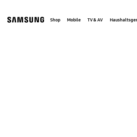
Skip
Skip
to
to
content
accessibility
help
Shop
Mobile
TV & AV
Haushaltsge