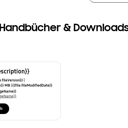
Handbücher & Download
escription}}
e.fileVersion}}
ze}} MB
{{file.fileModifiedDate}}
mes}}
uageName}}
uageName}}
ds