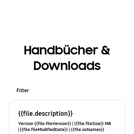
Handbücher &
Downloads
Filter
{{file.description}}
Version {{file.fileVersion}}
{{file.fileSize}} MB
{{file.fileModifiedDate}}
{{file.osNames}}