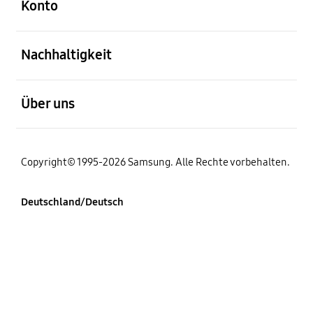
Konto
öffnen
Nachhaltigkeit
öffnen
Über uns
Copyright© 1995-2026 Samsung. Alle Rechte vorbehalten.
Deutschland/Deutsch