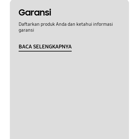
Garansi
Daftarkan produk Anda dan ketahui informasi
garansi
BACA SELENGKAPNYA