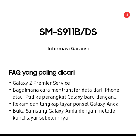
3
Pemberitahuan
SM-S911B/DS
Informasi Garansi
FAQ yang paling dicari
Galaxy Z Premier Service
Bagaimana cara mentransfer data dari iPhone
atau iPad ke perangkat Galaxy baru dengan
Smart Switch
Rekam dan tangkap layar ponsel Galaxy Anda
Buka Samsung Galaxy Anda dengan metode
kunci layar sebelumnya