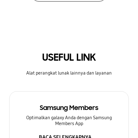
USEFUL LINK
Alat perangkat lunak lainnya dan layanan
Samsung Members
Optimalkan galaxy Anda dengan Samsung
Members App
BACA SELENGKAPNYA