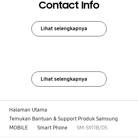
Contact Info
Lihat selengkapnya
Lihat selengkapnya
Halaman Utama
Temukan Bantuan & Support Produk Samsung
MOBILE
Smart Phone
SM-S911B/DS
Buka
Footer Navigation