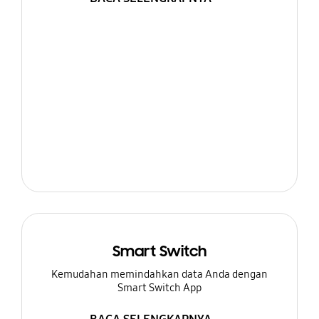
Smart Switch
Kemudahan memindahkan data Anda dengan
Smart Switch App