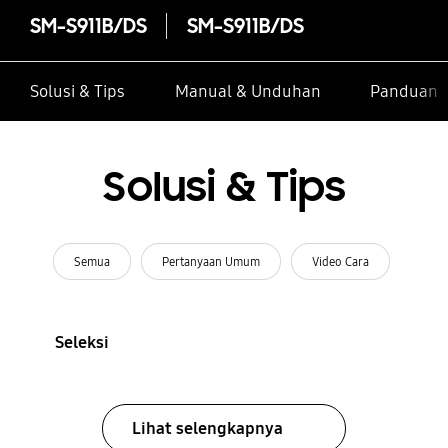
SM-S911B/DS
SM-S911B/DS
Solusi & Tips
Manual & Unduhan
Panduan I
Solusi & Tips
Semua
Pertanyaan Umum
Video Cara
Seleksi
Lihat selengkapnya