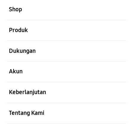
Shop
Buka
Produk
Buka
Dukungan
Buka
Akun
Buka
Keberlanjutan
Buka
Tentang Kami