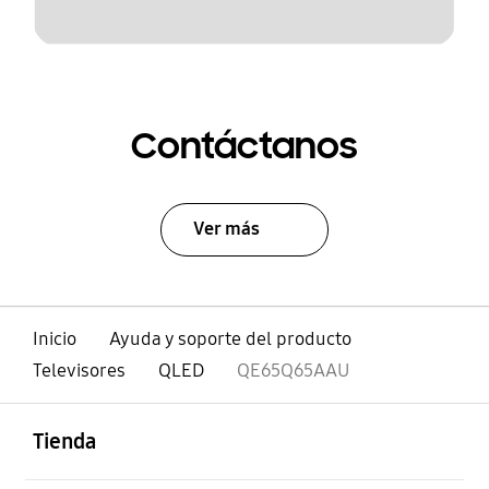
Contáctanos
Ver más
Inicio
Ayuda y soporte del producto
Televisores
QLED
QE65Q65AAU
abierto
Footer Navigation
Tienda
abierto