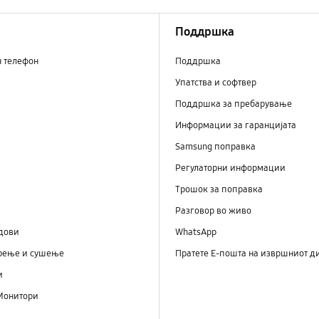
Поддршка
н телефон
Поддршка
Упатства и софтвер
Поддршка за пребарување
Информации за гаранцијата
Samsung поправка
Регулаторни информации
Трошок за поправка
Разговор во живо
дови
WhatsApp
рење и сушење
Пратете Е-пошта на извршниот д
и
Монитори