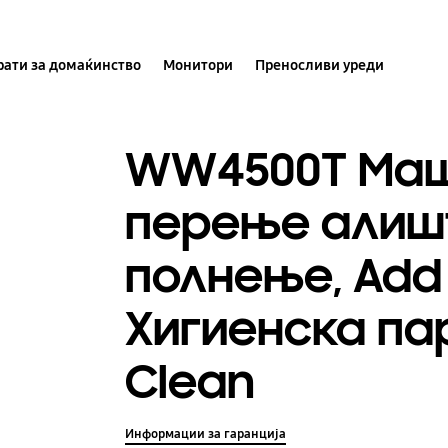
ати за домаќинство
Монитори
Преносливи уреди
WW4500T Маш
перење алиш
полнење, Add
Хигиенска па
Clean
Информации за гаранција