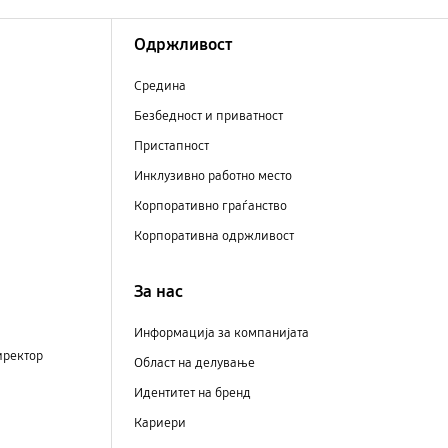
Одржливост
Средина
Безбедност и приватност
Пристапност
Инклузивно работно место
Корпоративно граѓанство
Корпоративна одржливост
За нас
Информација за компанијата
иректор
Област на делување
Идентитет на бренд
Кариери