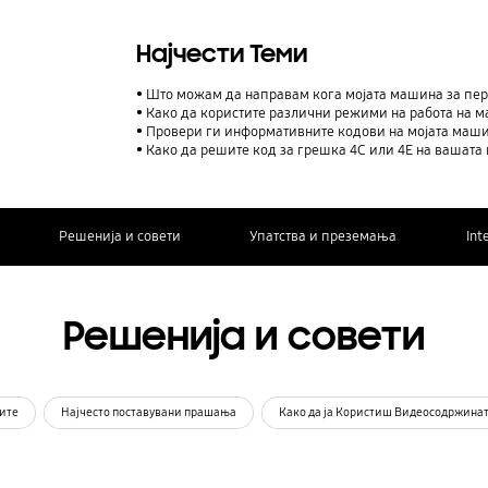
Најчести Теми
Што можам да направам кога мојата машина за пере
Како да користите различни режими на работа на 
Провери ги информативните кодови на мојата маш
Како да решите код за грешка 4C или 4E на вашат
Решенија и совети
Упатства и преземања
Int
Решенија и совети
ите
Најчесто поставувани прашања
Како да ја Користиш Видеосодржина