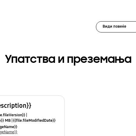
Види повеќе
Упатства и преземања
escription}}
le.fileVersion}}
ze}} MB
{{file.fileModifiedDate}}
mes}}
uageName}}
uageName}}