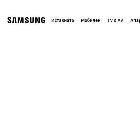
Skip
to
content
Истакнато
Мобилен
TV & AV
Апар