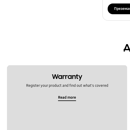
чистење
Презема
OT_останато
д
Warranty
Register your product and find out what's covered
Read more