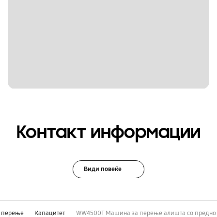
Контакт информации
Види повеќе
 перење
Капацитет
WW4500T Машина за перење алишта со предно 