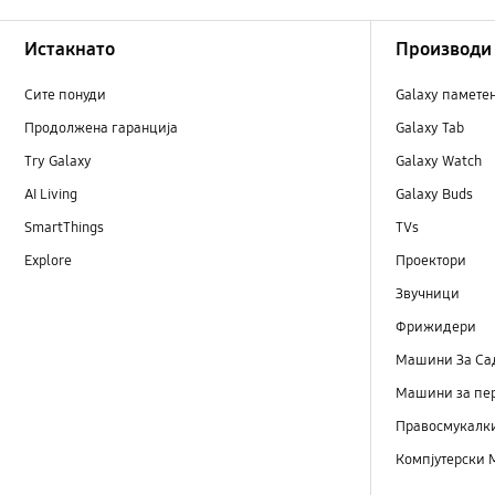
Footer Navigation
Истакнато
Производи
Сите понуди
Galaxy памете
Продолжена гаранција
Galaxy Tab
Try Galaxy
Galaxy Watch
AI Living
Galaxy Buds
SmartThings
TVs
Explore
Проектори
Звучници
Фрижидери
Машини Зa Са
Машини за пе
Правосмукалк
Компјутерски 