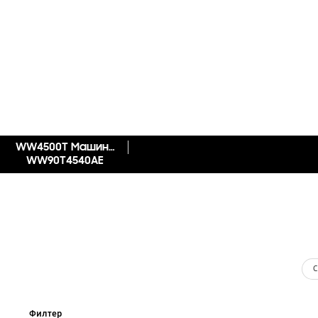
WW4500T Машина за перење алишта со предно полнење, Add Wash™, Хигиенска пареа, Drum Clean
WW90T4540AE
С
Филтер