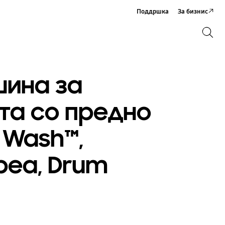
Поддршка
За бизнис
Пребарување
Пребарување
ина за
та со предно
 Wash™,
реа, Drum