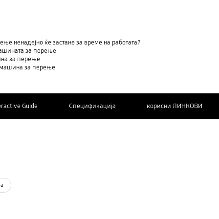
ње ненадејно ќе застане за време на работата?
машината за перење
ина за перење
а машина за перење
eractive Guide
Спецификација
корисни ЛИНКОВИ
КОНТАКТИРАЈТЕ
дополнителни информации
НЀ
та