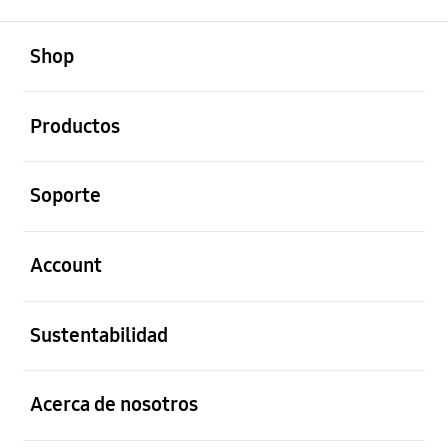
abierto
Footer Navigation
Shop
abierto
Productos
abierto
Soporte
abierto
Account
abierto
Sustentabilidad
abierto
Acerca de nosotros