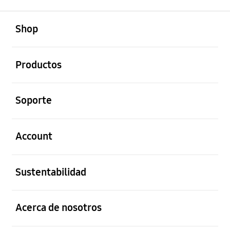
abierto
Footer Navigation
Shop
abierto
Productos
abierto
Soporte
abierto
Account
abierto
Sustentabilidad
abierto
Acerca de nosotros