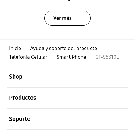
Ver más
Inicio
Ayuda y soporte del producto
Telefonía Celular
Smart Phone
GT-S5310L
abierto
Footer Navigation
Shop
abierto
Productos
abierto
Soporte
abierto