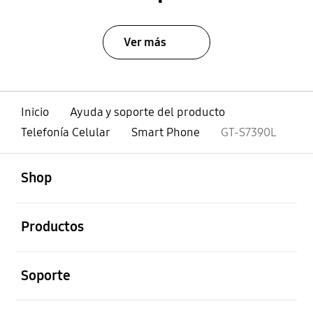
Ver más
Inicio
Ayuda y soporte del producto
Telefonía Celular
Smart Phone
GT-S7390L
abierto
Footer Navigation
Shop
abierto
Productos
abierto
Soporte
abierto