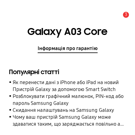
3
Сповіщення
Galaxy A03 Core
Інформація про гарантію
Популярні статті
Як перенести дані з iPhone або iPad на новий
Пристрій Galaxy за допомогою Smart Switch
Розблокувати графічний малюнок, PIN-код або
пароль Samsung Galaxy
Cкидання налаштувань на Samsung Galaxy
Чому ваш пристрій Samsung Galaxy може
здаватися таким, що заряджається повільно або
взагалі не заряджається