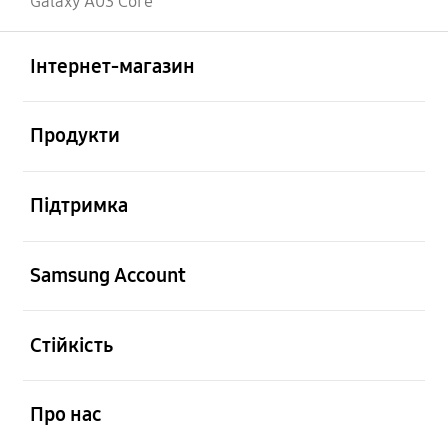
Galaxy A03 Core
відчинено
Footer Navigation
Інтернет-магазин
відчинено
Продукти
відчинено
Підтримка
відчинено
Samsung Account
відчинено
Стійкість
відчинено
Про нас