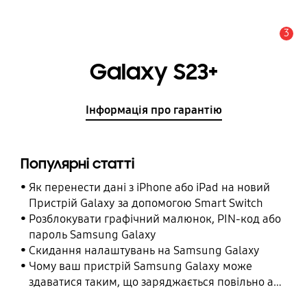
3
Сповіщення
Galaxy S23+
Інформація про гарантію
Популярні статті
Як перенести дані з iPhone або iPad на новий
Пристрій Galaxy за допомогою Smart Switch
Розблокувати графічний малюнок, PIN-код або
пароль Samsung Galaxy
Cкидання налаштувань на Samsung Galaxy
Чому ваш пристрій Samsung Galaxy може
здаватися таким, що заряджається повільно або
взагалі не заряджається