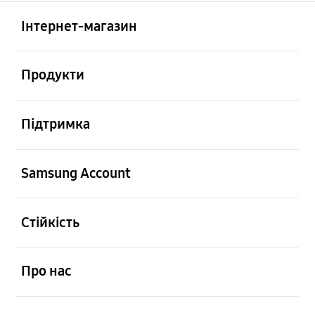
відчинено
Footer Navigation
Інтернет-магазин
відчинено
Продукти
відчинено
Підтримка
відчинено
Samsung Account
відчинено
Стійкість
відчинено
Про нас